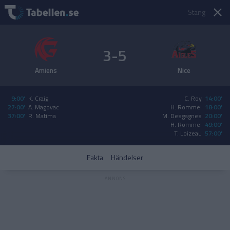
Stäng
3-5
Amiens
Nice
9:00'
K. Craig
C. Roy
14:00'
27:00'
A. Magovac
H. Rommel
18:00'
37:00'
R. Matima
M. Desgagnes
20:00'
H. Rommel
49:00'
T. Loizeau
57:00'
Fakta
Händelser