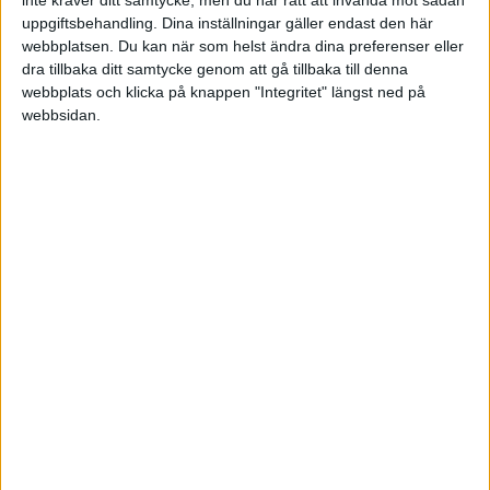
inte kräver ditt samtycke, men du har rätt att invända mot sådan
uppgiftsbehandling. Dina inställningar gäller endast den här
Ligue Magnus
webbplatsen. Du kan när som helst ändra dina preferenser eller
dra tillbaka ditt samtycke genom att gå tillbaka till denna
Sön 5/10, kl 19:00
webbplats och klicka på knappen "Integritet" längst ned på
Matchstart
webbsidan.
HÄNDELSER