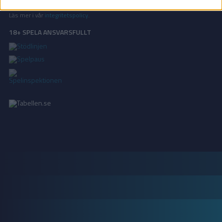
statistik, samt för marknadsföring.
Läs mer i vår
integritetspolicy
.
18+ SPELA ANSVARSFULLT