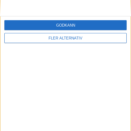
H. Rommel (PP)
49:00
T. Loizeau
(ass.
J. Mugnier
,
J. Mugnier
)
57:00
GODKÄNN
FLER ALTERNATIV