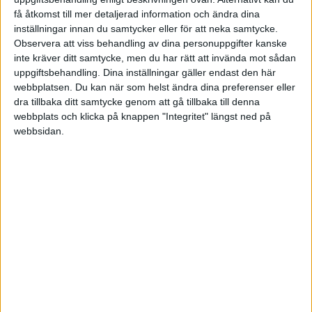
få åtkomst till mer detaljerad information och ändra dina
National League
inställningar innan du samtycker eller för att neka samtycke.
Observera att viss behandling av dina personuppgifter kanske
Lör 7/3, kl 19:45
inte kräver ditt samtycke, men du har rätt att invända mot sådan
Matchstart
uppgiftsbehandling. Dina inställningar gäller endast den här
webbplatsen. Du kan när som helst ändra dina preferenser eller
dra tillbaka ditt samtycke genom att gå tillbaka till denna
webbplats och klicka på knappen "Integritet" längst ned på
webbsidan.
HÄNDELSER