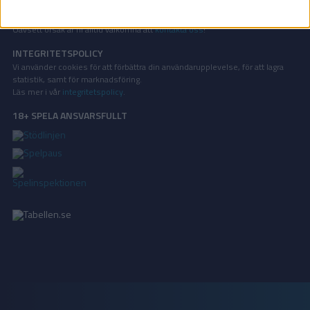
KONTAKT
Vill ni annonsera på Tabellen.se? Eller kanske ge förslag på förbättringar?
Oavsett orsak är ni alltid välkomna att
kontakta oss
!
INTEGRITETSPOLICY
Vi använder cookies för att förbättra din användarupplevelse, för att lagra
statistik, samt för marknadsföring.
Läs mer i vår
integritetspolicy
.
18+ SPELA ANSVARSFULLT