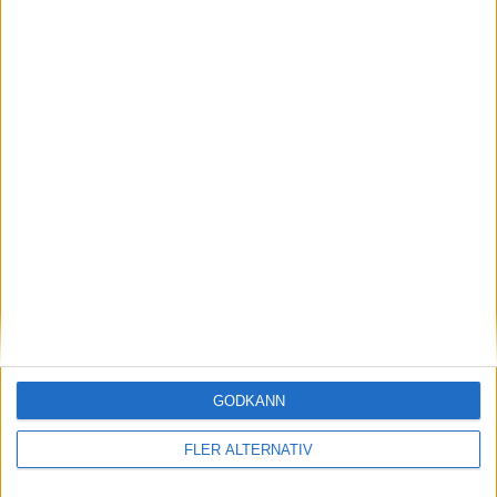
P. Baltisberger
(boarding)
34:00
F. Hofer (PP)
35:00
Period 3
G. Haas
(ass.
M. Sever
)
43:00
N. Blessing
(roughing)
49:00
S. Maenalanen
(roughing)
49:00
G. Haas
(delay of game)
49:00
G. Haas
GODKÄNN
(ass.
T. Rajala
,
F. Hofer
)
52:00
J. Schmutz
FLER ALTERNATIV
(roughing)
55:00