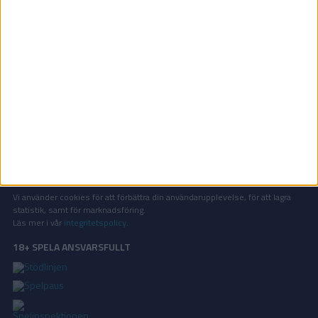
National League | Tis 27/1, kl 19:45
OM TABELLEN.SE
På Tabellen.se kan ni enkelt ta del av tabeller, resultat och skytteligor från
de största sporterna.
KONTAKT
Vill ni annonsera på Tabellen.se? Eller kanske ge förslag på förbättringar?
Oavsett orsak är ni alltid välkomna att
kontakta oss
!
INTEGRITETSPOLICY
Vi använder cookies för att förbättra din användarupplevelse, för att lagra
statistik, samt för marknadsföring.
Läs mer i vår
integritetspolicy
.
18+ SPELA ANSVARSFULLT