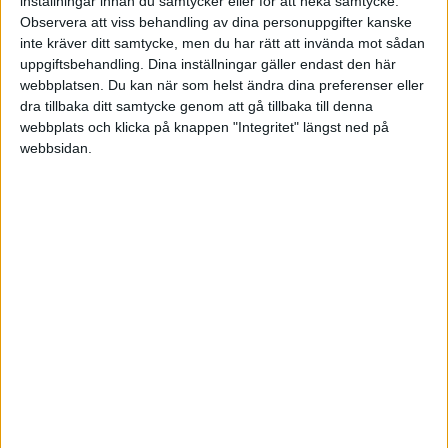
inställningar innan du samtycker eller för att neka samtycke.
National League
Observera att viss behandling av dina personuppgifter kanske
inte kräver ditt samtycke, men du har rätt att invända mot sådan
Tis 27/1, kl 19:45
uppgiftsbehandling. Dina inställningar gäller endast den här
Matchstart
webbplatsen. Du kan när som helst ändra dina preferenser eller
dra tillbaka ditt samtycke genom att gå tillbaka till denna
webbplats och klicka på knappen "Integritet" längst ned på
webbsidan.
HÄNDELSER
Period 1