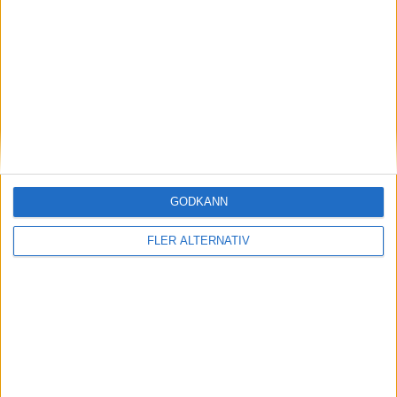
(ass.
L. Klok
,
B. Gignac
)
43:00
M. Lehtonen
(delay of game)
51:00
B. Gignac
(high sticking)
51:00
B. Gignac
(high sticking)
51:00
J. Sundstrom
(tripping)
54:00
GODKÄNN
M. Ramel (PP)
(ass.
N. Delemont
,
D. Meyer
)
56:00
FLER ALTERNATIV
J. Froden
(ass.
D. Grant
,
C. Marti
)
59:00
S. Andrighetto
(ass.
D. Malgin
,
Y. Weber
)
59:00