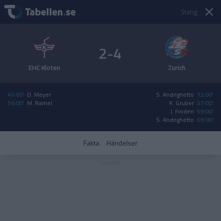
Stäng
2-4
EHC Kloten
Zurich
43:00'
D. Meyer
S. Andrighetto
12:00'
56:00'
M. Ramel
K. Gruber
37:00'
J. Froden
59:00'
S. Andrighetto
59:00'
Fakta
Händelser