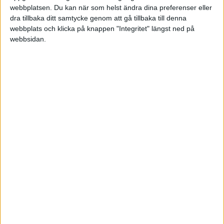
webbplatsen. Du kan när som helst ändra dina preferenser eller
dra tillbaka ditt samtycke genom att gå tillbaka till denna
Tor 7/5, kl 19:00
Matchstart
webbplats och klicka på knappen "Integritet" längst ned på
webbsidan.
HÄNDELSER
Period 1