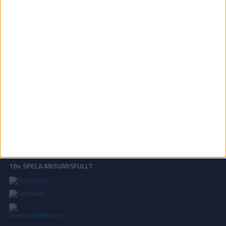
Träningslandskamper | Tor 7/5, kl 19:00
OM TABELLEN.SE
På Tabellen.se kan ni enkelt ta del av tabeller, resultat och skytteligor från
de största sporterna.
KONTAKT
Vill ni annonsera på Tabellen.se? Eller kanske ge förslag på förbättringar?
Oavsett orsak är ni alltid välkomna att
kontakta oss
!
INTEGRITETSPOLICY
Vi använder cookies för att förbättra din användarupplevelse, för att lagra
statistik, samt för marknadsföring.
Läs mer i vår
integritetspolicy
.
18+ SPELA ANSVARSFULLT