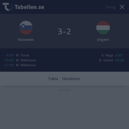
Stäng
3-2
Slovenien
Ungern
6:00'
M. Torok
K. Papp
4:00'
23:00'
M. Mahkovec
B. Sebok
28:00'
47:00'
M. Mahkovec
Fakta
Händelser