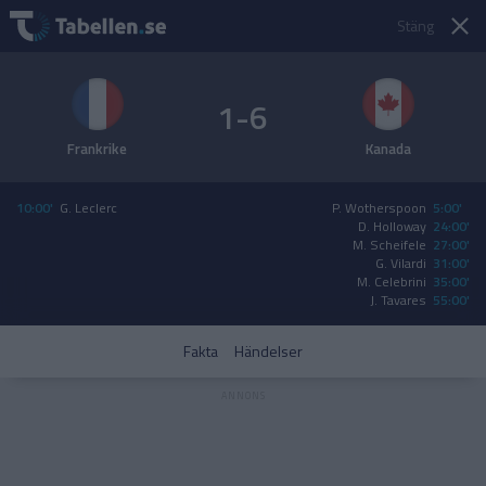
Stäng
1-6
Frankrike
Kanada
10:00'
G. Leclerc
P. Wotherspoon
5:00'
D. Holloway
24:00'
M. Scheifele
27:00'
G. Vilardi
31:00'
M. Celebrini
35:00'
J. Tavares
55:00'
Fakta
Händelser