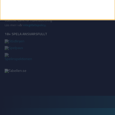
Oavsett orsak är ni alltid välkomna att
kontakta oss
!
INTEGRITETSPOLICY
Vi använder cookies för att förbättra din användarupplevelse, för att lagra
statistik, samt för marknadsföring.
Läs mer i vår
integritetspolicy
.
18+ SPELA ANSVARSFULLT