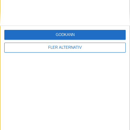
Period 3
N. Ritz
(hooking)
55:00
J. Tavares (PP)
GODKÄNN
(ass.
M. Celebrini
,
M. Scheifele
)
55:00
FLER ALTERNATIV