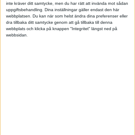
inte kräver ditt samtycke, men du har rätt att invända mot sådan
uppgiftsbehandling. Dina inställningar gäller endast den här
Träningslandskamper
webbplatsen. Du kan när som helst ändra dina preferenser eller
dra tillbaka ditt samtycke genom att gå tillbaka till denna
Sön 10/5, kl 14:30
webbplats och klicka på knappen "Integritet" längst ned på
Matchstart
webbsidan.
HÄNDELSER