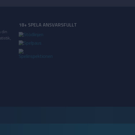
18+ SPELA ANSVARSFULLT
a din
tistik,