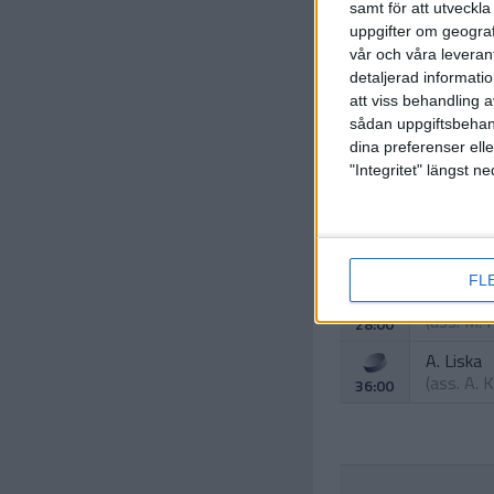
samt för att utveckla
uppgifter om geograf
vår och våra leverant
detaljerad informati
att viss behandling 
sådan uppgiftsbehand
dina preferenser elle
"Integritet" längst 
F. Gajdos
(ass.
S. 
19:00
FL
S. Petro
(ass.
M. 
28:00
A. Liska
(ass.
A. K
36:00