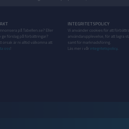
AKT
INTEGRITETSPOLICY
 annonsera på Tabellen.se? Eller
Vi använder cookies för att förbättr
 ge förslag på förbättringar?
användarupplevelse, för att lagra sta
 orsak är ni alltid välkomna att
samt för marknadsföring.
ta oss
!
Läs mer i vår
integritetspolicy
.