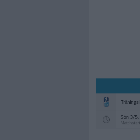
Tränings
Sön 3/5, 
Matchstar