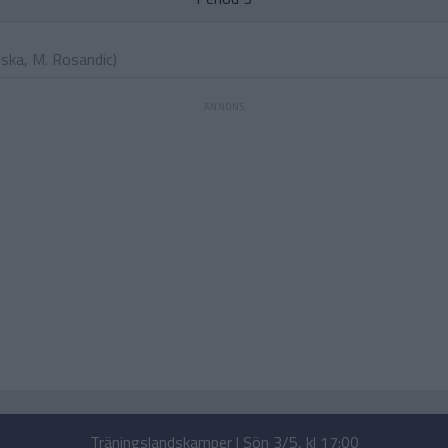
iska
,
M. Rosandic
)
Träningslandskamper | Sön 3/5, kl 17:00