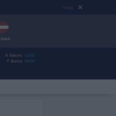
Stäng
ttland
R. Balcers
10:00'
F. Buncis
38:00'