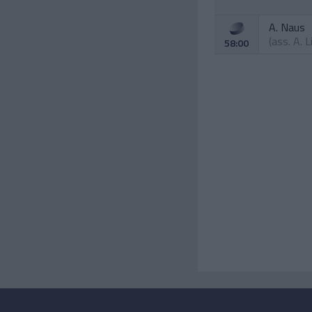
A. Naus
(ass.
A. L
58:00