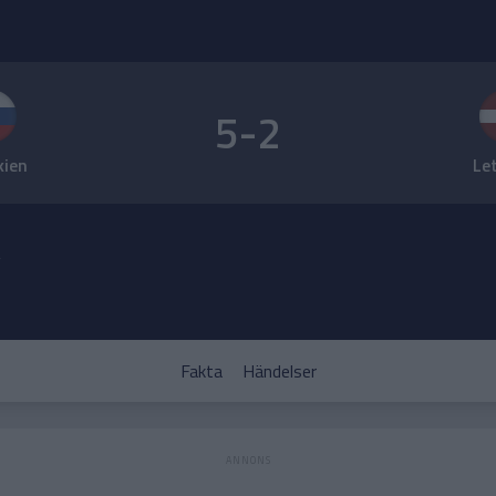
5-2
kien
Le
y
Fakta
Händelser