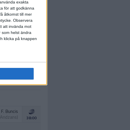
r använda exakta
ka för att godkänna
å åtkomst till mer
mtycke.
Observera
tt att invända mot
R. Balcers
r som helst ändra
Smirnovs
)
10:00
och klicka på knappen
F. Buncis
 Andzans
)
38:00