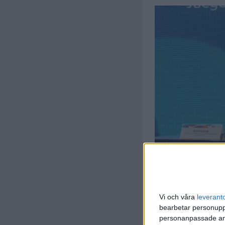
Vi och våra
leverant
bearbetar personuppg
personanpassade ann