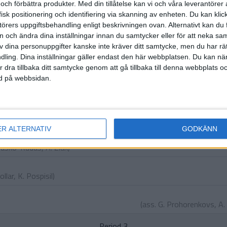
 och förbättra produkter.
Med din tillåtelse kan vi och våra leverantöre
HÄNDELSER
isk positionering och identifiering via skanning av enheten. Du kan klic
örers uppgiftsbehandling enligt beskrivningen ovan. Alternativt kan du f
Period 1
on och ändra dina inställningar innan du samtycker eller för att neka sa
av dina personuppgifter kanske inte kräver ditt samtycke, men du har rä
ling. Dina inställningar gäller endast den här webbplatsen. Du kan nä
(ass.
D. 
r dra tillbaka ditt samtycke genom att gå tillbaka till denna webbplats 
ned på webbsidan.
Petrovsky
,
O. Myklukha
)
Period 2
ER ALTERNATIV
GODKÄNN
vsky
Fasko-Rudas
,
A. Ziak
)
ollar
,
K. Pospisil
)
(ass.
G. Prohorenkovs
,
A.
Period 3