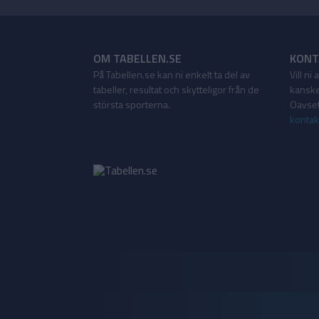
OM TABELLEN.SE
KONT
På Tabellen.se kan ni enkelt ta del av
Vill ni
tabeller, resultat och skytteligor från de
kanske
största sporterna.
Oavsett
kontak