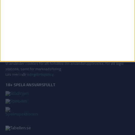
OM TABELLEN.SE
På Tabellen.se kan ni enkelt ta del av tabeller, resultat och skytteligor från
de största sporterna.
KONTAKT
Vill ni annonsera på Tabellen.se? Eller kanske ge förslag på förbättringar?
Oavsett orsak är ni alltid välkomna att
kontakta oss
!
INTEGRITETSPOLICY
Vi använder cookies för att förbättra din användarupplevelse, för att lagra
statistik, samt för marknadsföring.
Läs mer i vår
integritetspolicy
.
18+ SPELA ANSVARSFULLT