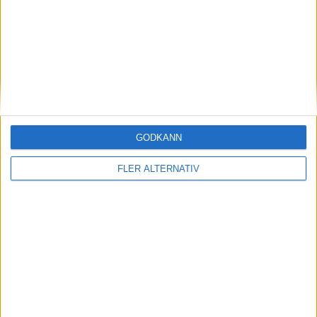
E. Heineman
(tripping)
39:00
Period 3
S. Jung
(holding)
47:00
C. Thurkauf
(slashing)
58:00
GODKÄNN
O. Ekman-Larsson
(cross-checking)
58:00
FLER ALTERNATIV
J. De La Rose
59:00