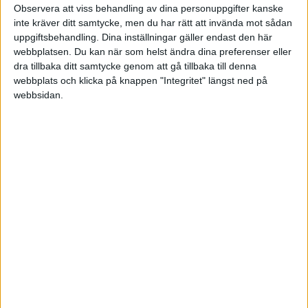
Observera att viss behandling av dina personuppgifter kanske
inte kräver ditt samtycke, men du har rätt att invända mot sådan
Lör 9/5, kl 16:00
uppgiftsbehandling. Dina inställningar gäller endast den här
Matchstart
webbplatsen. Du kan när som helst ändra dina preferenser eller
dra tillbaka ditt samtycke genom att gå tillbaka till denna
webbplats och klicka på knappen "Integritet" längst ned på
webbsidan.
HÄNDELSER
Period 1