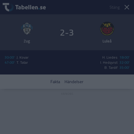
Stäng
2-3
Zug
Luleå
30:00'
J. Kovar
H. Liedes
18:00'
47:00'
T. Tatar
I. Hedqvist
32:00'
B. Tardif
35:00'
Fakta
Händelser