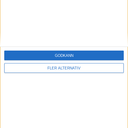
Period 3
T. Tatar
(tripping)
43:00
P. Andreasson
(interference)
45:00
T. Tatar (PP)
(ass.
D. Kubalik
,
D. Sklenicka
)
47:00
GODKÄNN
S. Leuenberger
(tripping)
53:00
FLER ALTERNATIV
H. Liedes
(tripping)
55:00