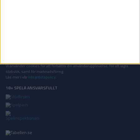
OM TABELLEN.SE
På Tabellen.se kan ni enkelt ta del av tabeller, resultat och skytteligor från
de största sporterna.
KONTAKT
Vill ni annonsera på Tabellen.se? Eller kanske ge förslag på förbättringar?
Oavsett orsak är ni alltid välkomna att
kontakta oss
!
INTEGRITETSPOLICY
Vi använder cookies för att förbättra din användarupplevelse, för att lagra
statistik, samt för marknadsföring.
Läs mer i vår
integritetspolicy
.
18+ SPELA ANSVARSFULLT