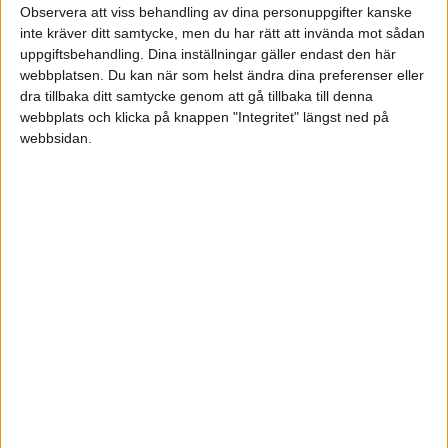
Observera att viss behandling av dina personuppgifter kanske
inte kräver ditt samtycke, men du har rätt att invända mot sådan
Tis 13/1, kl 19:45
uppgiftsbehandling. Dina inställningar gäller endast den här
Matchstart
webbplatsen. Du kan när som helst ändra dina preferenser eller
dra tillbaka ditt samtycke genom att gå tillbaka till denna
webbplats och klicka på knappen "Integritet" längst ned på
webbsidan.
HÄNDELSER
Period 1