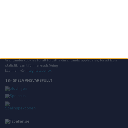
OM TABELLEN.SE
På Tabellen.se kan ni enkelt ta del av tabeller, resultat och skytteligor från
de största sporterna.
KONTAKT
Vill ni annonsera på Tabellen.se? Eller kanske ge förslag på förbättringar?
Oavsett orsak är ni alltid välkomna att
kontakta oss
!
INTEGRITETSPOLICY
Vi använder cookies för att förbättra din användarupplevelse, för att lagra
statistik, samt för marknadsföring.
Läs mer i vår
integritetspolicy
.
18+ SPELA ANSVARSFULLT