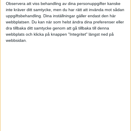
Observera att viss behandling av dina personuppgifter kanske
inte kräver ditt samtycke, men du har rätt att invända mot sådan
Tis 16/12, kl 17:30
uppgiftsbehandling. Dina inställningar gäller endast den här
Matchstart
webbplatsen. Du kan när som helst ändra dina preferenser eller
dra tillbaka ditt samtycke genom att gå tillbaka till denna
webbplats och klicka på knappen "Integritet" längst ned på
webbsidan.
HÄNDELSER
Period 1