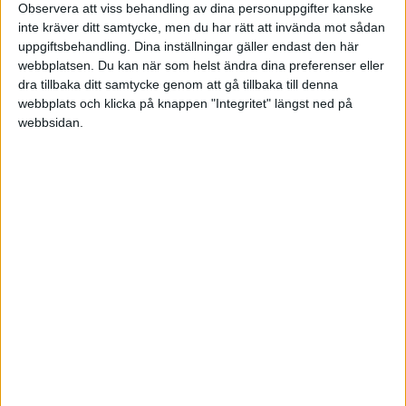
Observera att viss behandling av dina personuppgifter kanske
OS - Damer
inte kräver ditt samtycke, men du har rätt att invända mot sådan
uppgiftsbehandling. Dina inställningar gäller endast den här
webbplatsen. Du kan när som helst ändra dina preferenser eller
Tis 10/2, kl 20:10
Matchstart
dra tillbaka ditt samtycke genom att gå tillbaka till denna
webbplats och klicka på knappen "Integritet" längst ned på
webbsidan.
HÄNDELSER