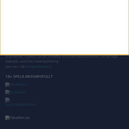
OM TABELLEN.SE
På Tabellen.se kan ni enkelt ta del av tabeller, resultat och skytteligor från
de största sporterna.
KONTAKT
Vill ni annonsera på Tabellen.se? Eller kanske ge förslag på förbättringar?
Oavsett orsak är ni alltid välkomna att
kontakta oss
!
INTEGRITETSPOLICY
Vi använder cookies för att förbättra din användarupplevelse, för att lagra
statistik, samt för marknadsföring.
Läs mer i vår
integritetspolicy
.
18+ SPELA ANSVARSFULLT