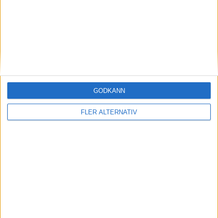
K. Simms
(late hit)
29:00
H. Bilka
(ass.
A. Murphy
,
C. Harvey
)
33:00
T. Heise
(late hit)
39:00
Period 3
GODKÄNN
J. Larocque
(holding)
45:00
FLER ALTERNATIV
L. Edwards
(ass.
B. Curl-Salemme
)
51:00