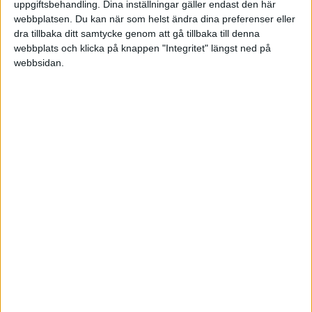
uppgiftsbehandling. Dina inställningar gäller endast den här
Lör 4/10, kl 18:30
webbplatsen. Du kan när som helst ändra dina preferenser eller
Matchstart
dra tillbaka ditt samtycke genom att gå tillbaka till denna
webbplats och klicka på knappen "Integritet" längst ned på
webbsidan.
HÄNDELSER
Period 1