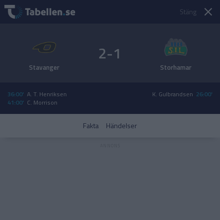
Stäng
2-1
Stavanger
Storhamar
36:00'
A. T. Henriksen
K. Gulbrandsen
26:00'
41:00'
C. Morrison
Fakta
Händelser