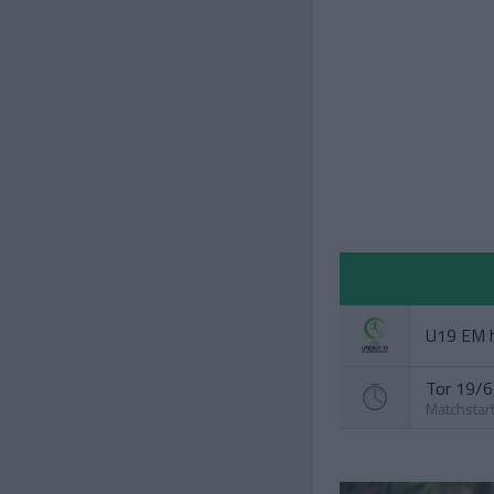
U19 EM h
Tor 19/6,
Matchstar