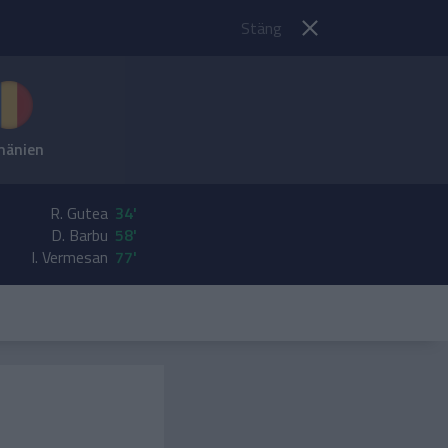
Stäng
änien
R. Gutea
34'
D. Barbu
58'
I. Vermesan
77'