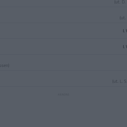
(ut.
D.
(ut.
I.
I.
nssen
)
(ut.
L. 