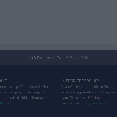
U19 EM herrar | Tor 19/6, kl 19:00
AKT
INTEGRITETSPOLICY
 annonsera på Tabellen.se? Eller
Vi använder cookies för att förbättr
 ge förslag på förbättringar?
användarupplevelse, för att lagra sta
 orsak är ni alltid välkomna att
samt för marknadsföring.
ta oss
!
Läs mer i vår
integritetspolicy
.