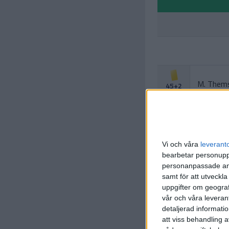
M. Them
45+2
min
L. Peder
Vi och våra
leverant
(ut.
V. Be
46 min
bearbetar personuppg
personanpassade ann
samt för att utveckla
uppgifter om geograf
vår och våra leverant
detaljerad informati
att viss behandling 
T. Slotsa