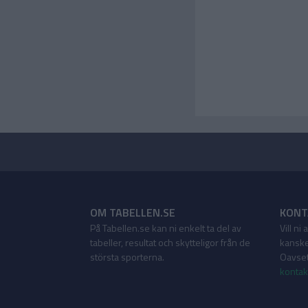
OM TABELLEN.SE
KONT
På Tabellen.se kan ni enkelt ta del av
Vill ni
tabeller, resultat och skytteligor från de
kanske
största sporterna.
Oavsett
kontak