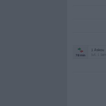
J. Askou
(ut.
J. Ja
78 min