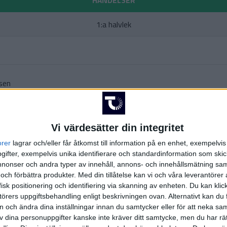
HÄNDELSER
1:a halvlek
sen
2:a halvlek
Vi värdesätter din integritet
sen
orer
lagrar och/eller får åtkomst till information på en enhet, exempelvi
rthelsen
)
ifter, exempelvis unika identifierare och standardinformation som skic
onser och andra typer av innehåll, annons- och innehållsmätning sam
 och förbättra produkter.
Med din tillåtelse kan vi och våra leverantöre
isk positionering och identifiering via skanning av enheten. Du kan klic
örers uppgiftsbehandling enligt beskrivningen ovan. Alternativt kan du f
on och ändra dina inställningar innan du samtycker eller för att neka sa
av dina personuppgifter kanske inte kräver ditt samtycke, men du har rä
ger