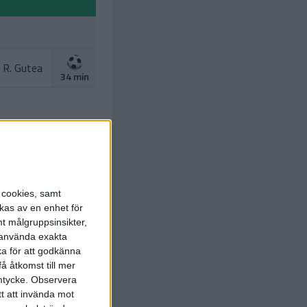
R. Gutea
34 min
s cookies, samt
kas av en enhet för
t målgruppsinsikter,
I. Cercel
51 min
r använda exakta
ka för att godkänna
D. Barbu
å åtkomst till mer
54 min
mtycke.
Observera
tt att invända mot