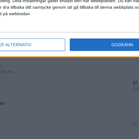
ling. Dina inställningar gäller endast den här webbplatsen. Du kan nä
r dra tillbaka ditt samtycke genom att gå tillbaka till denna webbplats 
ned på webbsidan.
(ass.
E.
Sandberg
dstrup
)
ER ALTERNATIV
GODKÄNN
otsager
)
i
gyekum
)
M.
(u
sen
(ut