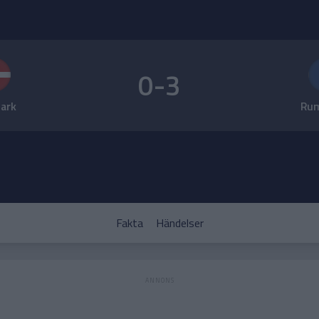
0-3
ark
Rum
Fakta
Händelser