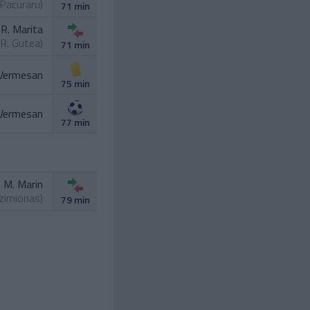
 Pacuraru
)
71 min
R. Marita
R. Gutea
)
71 min
 Vermesan
75 min
 Vermesan
77 min
M. Marin
Szimionas
)
79 min