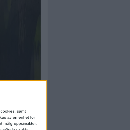
s cookies, samt
kas av en enhet för
t målgruppsinsikter,
r använda exakta