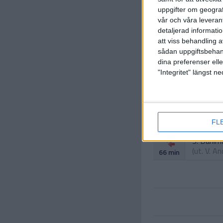
uppgifter om geograf
vår och våra leverant
detaljerad informati
att viss behandling 
sådan uppgiftsbehand
dina preferenser elle
"Integritet" längst 
FL
S. Dahlm
(ut.
V. A
66 min