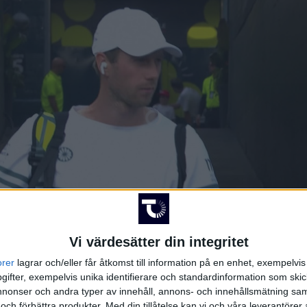
Vi värdesätter din integritet
orer
lagrar och/eller får åtkomst till information på en enhet, exempelvi
ifter, exempelvis unika identifierare och standardinformation som skic
HÄNDELSER
onser och andra typer av innehåll, annons- och innehållsmätning sam
 och förbättra produkter.
Med din tillåtelse kan vi och våra leverantöre