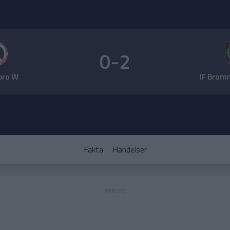
0-2
bro W
IF Brom
Fakta
Händelser