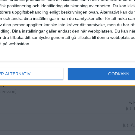
isk positionering och identifiering via skanning av enheten. Du kan klic
1:a halvlek
örers uppgiftsbehandling enligt beskrivningen ovan. Alternativt kan du f
on och ändra dina inställningar innan du samtycker eller för att neka sa
av dina personuppgifter kanske inte kräver ditt samtycke, men du har rä
ling. Dina inställningar gäller endast den här webbplatsen. Du kan nä
r dra tillbaka ditt samtycke genom att gå tillbaka till denna webbplats 
2:a halvlek
ned på webbsidan.
(u
(as
ER ALTERNATIV
GODKÄNN
an
ndersson
)
E.
(ut.
(ut.
A