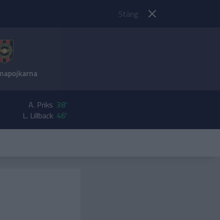
Stäng
mapojkarna
A. Priks
38'
L. Lillback
46'