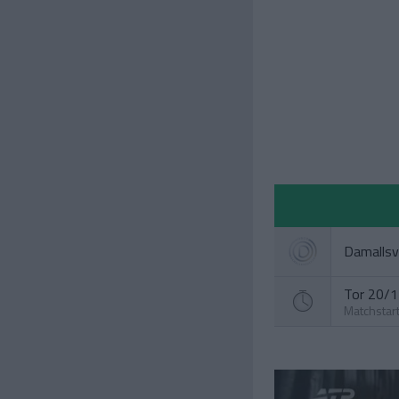
Damallsv
Tor 20/1
Matchstar