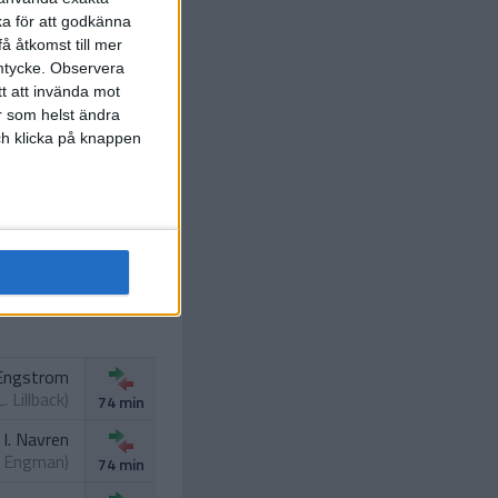
ka för att godkänna
å åtkomst till mer
mtycke.
Observera
A. Priks
tt att invända mot
38 min
r som helst ändra
och klicka på knappen
V. Blom
t.
A. Priks
)
46 min
L. Lillback
s.
V. Blom
)
46 min
 Engstrom
L. Lillback
)
74 min
I. Navren
. Engman
)
74 min