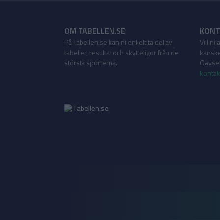
OM TABELLEN.SE
KONT
På Tabellen.se kan ni enkelt ta del av
Vill ni
tabeller, resultat och skytteligor från de
kanske
största sporterna.
Oavsett
kontak