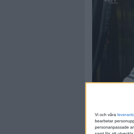
Vi och våra
leverant
bearbetar personuppg
personanpassade ann
samt för att utveckla