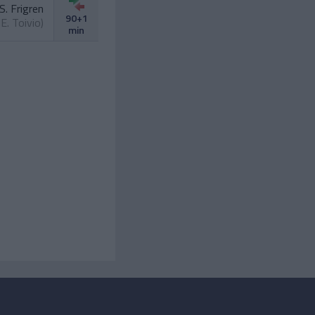
S. Frigren
90+1
.
E. Toivio
)
min