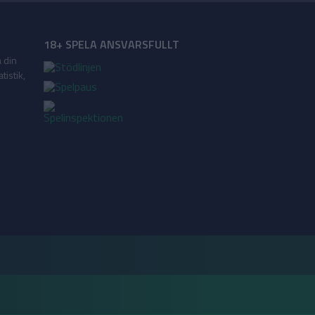
18+ SPELA ANSVARSFULLT
a din
tistik,