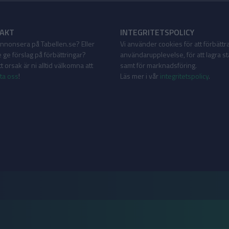
AKT
INTEGRITETSPOLICY
 annonsera på Tabellen.se? Eller
Vi använder cookies för att förbättr
 ge förslag på förbättringar?
användarupplevelse, för att lagra sta
 orsak är ni alltid välkomna att
samt för marknadsföring.
ta oss
!
Läs mer i vår
integritetspolicy
.