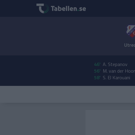
Utre
46'
A. Stepanov
56'
M. van der Hoo
58'
S. El Karouani