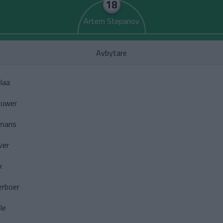
18
Artem Stepanov
Avbytare
laa
ouwer
emans
ver
k
erboer
le