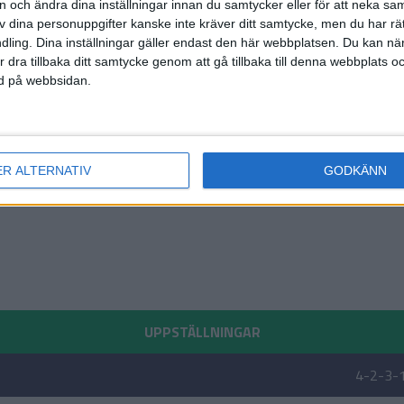
on och ändra dina inställningar innan du samtycker eller för att neka sa
av dina personuppgifter kanske inte kräver ditt samtycke, men du har rä
ling. Dina inställningar gäller endast den här webbplatsen. Du kan nä
r dra tillbaka ditt samtycke genom att gå tillbaka till denna webbplats 
ned på webbsidan.
ER ALTERNATIV
GODKÄNN
UPPSTÄLLNINGAR
4-2-3-