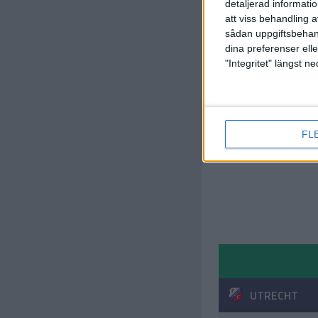
detaljerad informati
att viss behandling 
sådan uppgiftsbehand
dina preferenser elle
"Integritet" längst 
FL
UTRECHT