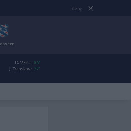
Stäng
renveen
D. Vente
54'
J. Trenskow
77'