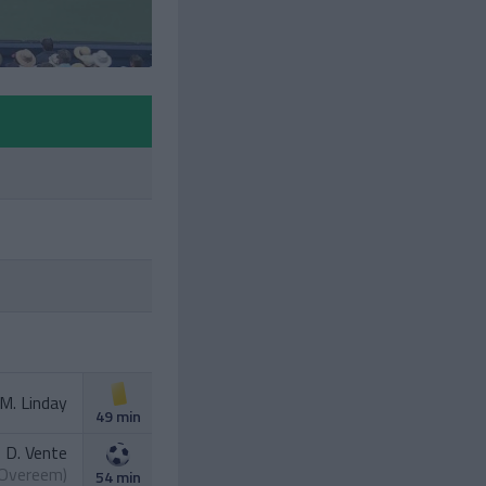
M. Linday
49 min
D. Vente
n Overeem
)
54 min