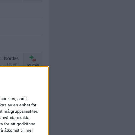
L. Nordas
t.
L. Oyen
)
69 min
 Trenskow
77 min
 Brouwers
M. Linday
)
78 min
s cookies, samt
kas av en enhet för
t målgruppsinsikter,
r använda exakta
ka för att godkänna
å åtkomst till mer