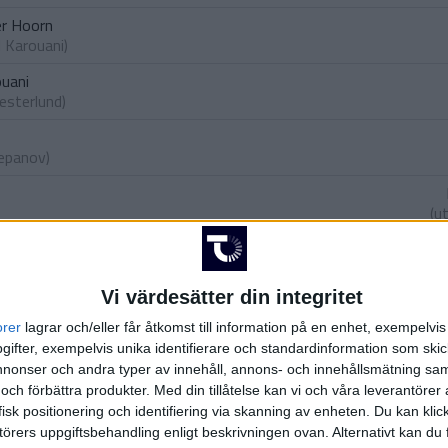
er Hoorn
l Karouani
)
ouani
Vesterlund
)
tepanov
)
(u
J.
Vi värdesätter din integritet
L.
(ut.
orer
lagrar och/eller får åtkomst till information på en enhet, exempelvi
ifter, exempelvis unika identifierare och standardinformation som skic
ver
onser och andra typer av innehåll, annons- och innehållsmätning sam
rdhuijzen
)
 och förbättra produkter.
Med din tillåtelse kan vi och våra leverantöre
isk positionering och identifiering via skanning av enheten. Du kan klic
örers uppgiftsbehandling enligt beskrivningen ovan. Alternativt kan du f
rlsson
)