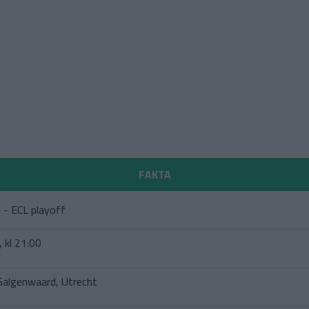
FAKTA
e - ECL playoff
 kl 21:00
t
Galgenwaard, Utrecht