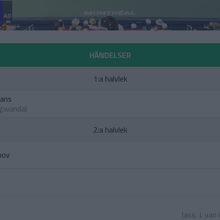
HÄNDELSER
1:a halvlek
mans
ngwanda
)
2:a halvlek
nov
(ass.
J. va