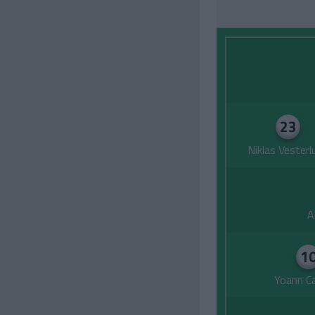
23
Niklas Vesterl
A
1
Yoann Ca