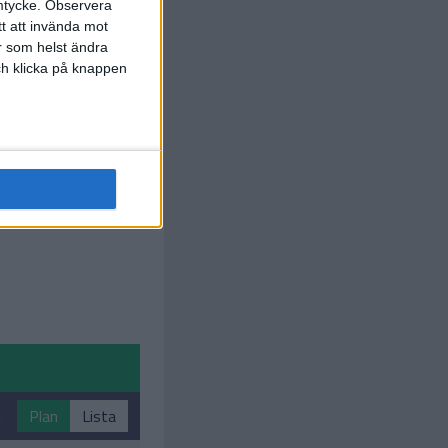
mtycke.
Observera
tt att invända mot
r som helst ändra
och klicka på knappen
1
Plan
Lista