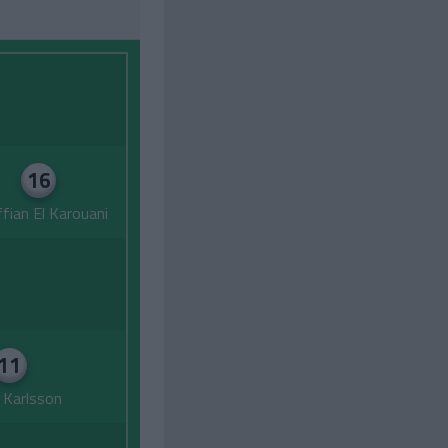
16
fian El Karouani
11
 Karlsson