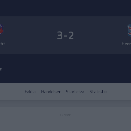
3-2
cht
Hee
rn
Fakta
Händelser
Startelva
Statistik