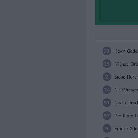
33
Kevin Gadel
25
Michael Br
2
Siebe Hor
24
Nick Vierge
53
Neal Vierec
57
Per Kloost
5
Emeka Adei