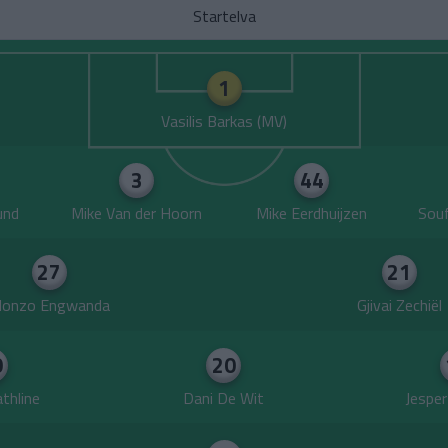
Startelva
1
Vasilis Barkas
3
44
und
Mike Van der Hoorn
Mike Eerdhuijzen
Souf
27
21
lonzo Engwanda
Gjivai Zechiël
0
20
thline
Dani De Wit
Jesper