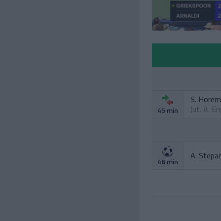
S. Hore
(ut.
A. E
45 min
A. Stepa
46 min