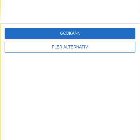
GODKÄNN
FLER ALTERNATIV
Division 2 Södra Götaland | Fre 12/6, kl 19:00
OM TABELLEN.SE
På Tabellen.se kan ni enkelt ta del av tabeller, resultat och skytteligor från
de största sporterna.
KONTAKT
Vill ni annonsera på Tabellen.se? Eller kanske ge förslag på förbättringar?
Oavsett orsak är ni alltid välkomna att
kontakta oss
!