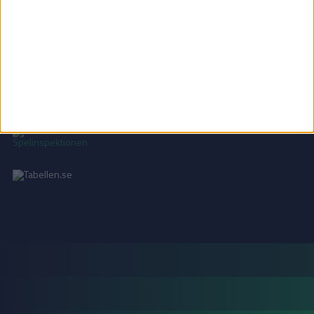
INTEGRITETSPOLICY
Vi använder cookies för att förbättra din användarupplevelse, för att lagra
statistik, samt för marknadsföring.
Läs mer i vår
integritetspolicy
.
18+ SPELA ANSVARSFULLT