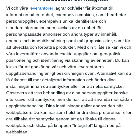
Vi och våra
leverantorer
lagrar och/eller får åtkomst till
information på en enhet, exempelvis cookies, samt bearbetar
personuppgifter, exempelvis unika identifierare och
standardinformation som skickas av en enhet för
personanpassade annonser och andra typer av innehåll,
annons- och innehållsmätning samt målgruppsinsikter, samt för
att utveckla och förbättra produkter.
Med din tillåtelse kan vi och
våra leverantörer använda exakta uppgifter om geografisk
positionering och identifiering via skanning av enheten. Du kan
klicka för att godkänna vår och våra leverantörers
uppgiftsbehandling enligt beskrivningen ovan. Alternativt kan du
få åtkomst till mer detaljerad information och ändra dina
inställningar innan du samtycker eller för att neka samtycke.
Observera att viss behandling av dina personuppgifter kanske
inte kräver ditt samtycke, men du har rätt att invända mot sådan
uppgiftsbehandling. Dina inställningar gäller endast den här
webbplatsen. Du kan när som helst ändra dina preferenser eller
FAKTA
dra tillbaka ditt samtycke genom att gå tillbaka till denna
webbplats och klicka på knappen "Integritet" längst ned på
Division 2 Södra Götaland
webbsidan.