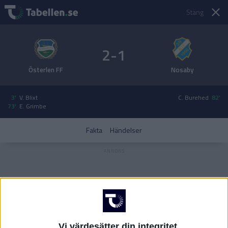
Stäng
2-1
Österlen FF
Nosaby
3'
V. Blixt
C. Burehed
82'
73'
E. Grimbe
Fakta
Händelser
Vi värdesätter din integritet