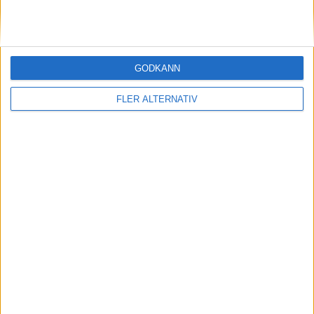
GODKÄNN
FLER ALTERNATIV
Division 2 Södra Götaland | Sön 7/6, kl 14:00
OM TABELLEN.SE
På Tabellen.se kan ni enkelt ta del av tabeller, resultat och skytteligor från
de största sporterna.
KONTAKT
Vill ni annonsera på Tabellen.se? Eller kanske ge förslag på förbättringar?
Oavsett orsak är ni alltid välkomna att
kontakta oss
!
INTEGRITETSPOLICY