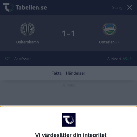
Stäng
1-1
Oskarshamn
Österlen FF
37'
I. Adolfsson
A. Neziri
45+4'
Fakta
Händelser
Vi värdesätter din integritet