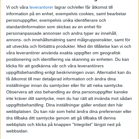
Vi och våra
leverantorer
lagrar och/eller får åtkomst till
information på en enhet, exempelvis cookies, samt bearbetar
personuppgifter, exempelvis unika identifierare och
standardinformation som skickas av en enhet för
personanpassade annonser och andra typer av innehåll,
annons- och innehållsmätning samt målgruppsinsikter, samt för
att utveckla och förbättra produkter.
Med din tillåtelse kan vi och
våra leverantörer använda exakta uppgifter om geografisk
positionering och identifiering via skanning av enheten. Du kan
klicka för att godkänna vår och våra leverantörers
uppgiftsbehandling enligt beskrivningen ovan. Alternativt kan du
få åtkomst till mer detaljerad information och ändra dina
inställningar innan du samtycker eller för att neka samtycke.
Observera att viss behandling av dina personuppgifter kanske
inte kräver ditt samtycke, men du har rätt att invända mot sådan
uppgiftsbehandling. Dina inställningar gäller endast den här
FAKTA
webbplatsen. Du kan när som helst ändra dina preferenser eller
dra tillbaka ditt samtycke genom att gå tillbaka till denna
webbplats och klicka på knappen "Integritet" längst ned på
Division 2 Södra Götaland
webbsidan.