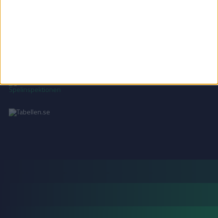
Vi använder cookies för att förbättra din användarupplevelse, för att lagra
statistik, samt för marknadsföring.
Läs mer i vår
integritetspolicy
.
18+ SPELA ANSVARSFULLT