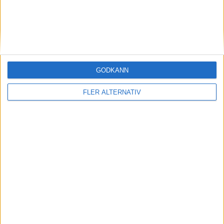
GODKÄNN
FLER ALTERNATIV
Division 2 Södra Götaland | Lör 6/6, kl 16:00
OM TABELLEN.SE
På Tabellen.se kan ni enkelt ta del av tabeller, resultat och skytteligor från
de största sporterna.