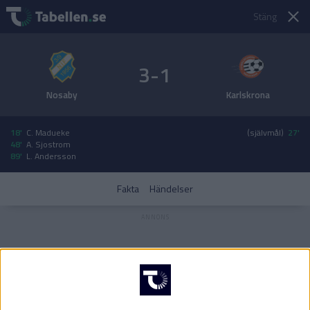
Stäng
3-1
Nosaby
Karlskrona
18'
C. Madueke
(självmål)
27'
48'
A. Sjostrom
89'
L. Andersson
Fakta
Händelser