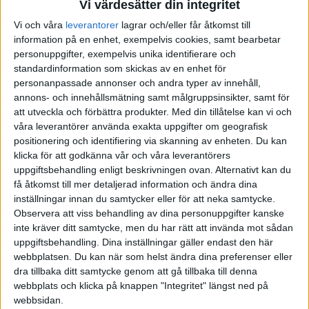
Vi värdesätter din integritet
Vi och våra
leverantorer
lagrar och/eller får åtkomst till
information på en enhet, exempelvis cookies, samt bearbetar
personuppgifter, exempelvis unika identifierare och
standardinformation som skickas av en enhet för
personanpassade annonser och andra typer av innehåll,
annons- och innehållsmätning samt målgruppsinsikter, samt för
att utveckla och förbättra produkter.
Med din tillåtelse kan vi och
våra leverantörer använda exakta uppgifter om geografisk
positionering och identifiering via skanning av enheten. Du kan
klicka för att godkänna vår och våra leverantörers
uppgiftsbehandling enligt beskrivningen ovan. Alternativt kan du
få åtkomst till mer detaljerad information och ändra dina
inställningar innan du samtycker eller för att neka samtycke.
Observera att viss behandling av dina personuppgifter kanske
inte kräver ditt samtycke, men du har rätt att invända mot sådan
uppgiftsbehandling. Dina inställningar gäller endast den här
webbplatsen. Du kan när som helst ändra dina preferenser eller
FAKTA
dra tillbaka ditt samtycke genom att gå tillbaka till denna
webbplats och klicka på knappen "Integritet" längst ned på
webbsidan.
Division 2 Södra Götaland