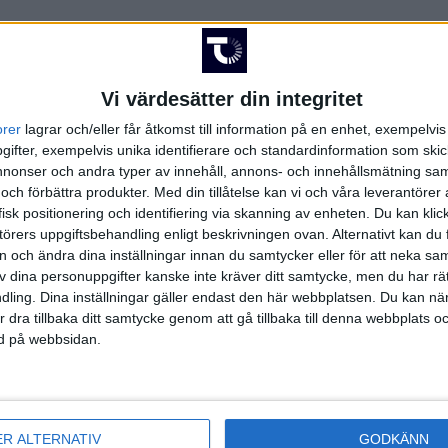
Vi värdesätter din integritet
orer
lagrar och/eller får åtkomst till information på en enhet, exempelvi
FAKTA
ifter, exempelvis unika identifierare och standardinformation som skic
onser och andra typer av innehåll, annons- och innehållsmätning sam
 och förbättra produkter.
Med din tillåtelse kan vi och våra leverantöre
 2 Södra Götaland
isk positionering och identifiering via skanning av enheten. Du kan klic
örers uppgiftsbehandling enligt beskrivningen ovan. Alternativt kan du f
 kl 16:00
on och ändra dina inställningar innan du samtycker eller för att neka sa
t
av dina personuppgifter kanske inte kräver ditt samtycke, men du har rä
ling. Dina inställningar gäller endast den här webbplatsen. Du kan nä
r dra tillbaka ditt samtycke genom att gå tillbaka till denna webbplats 
ned på webbsidan.
Division 2 Södra Götaland | Lör 30/5, kl 16:00
ER ALTERNATIV
GODKÄNN