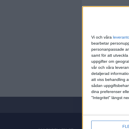
Vi och våra
leverant
bearbetar personuppg
personanpassade ann
samt för att utveckla
Division
uppgifter om geograf
vår och våra leverant
Lör 30/5,
detaljerad informati
Matchstar
att viss behandling 
sådan uppgiftsbehand
dina preferenser elle
"Integritet" längst 
FL