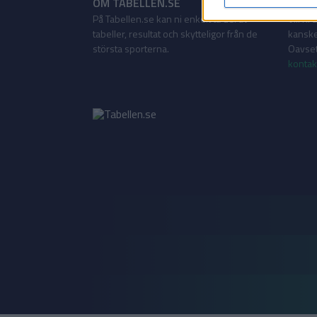
OM TABELLEN.SE
KONT
På Tabellen.se kan ni enkelt ta del av
Vill ni
tabeller, resultat och skytteligor från de
kanske
största sporterna.
Oavsett
kontak