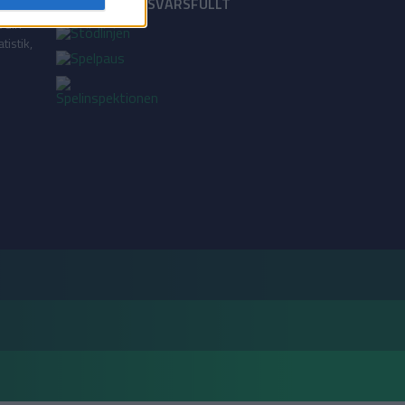
18+ SPELA ANSVARSFULLT
a din
tistik,