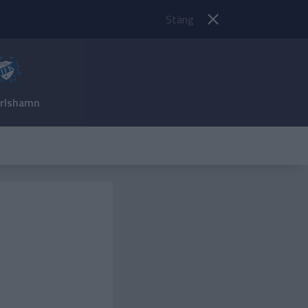
Stäng
arlshamn