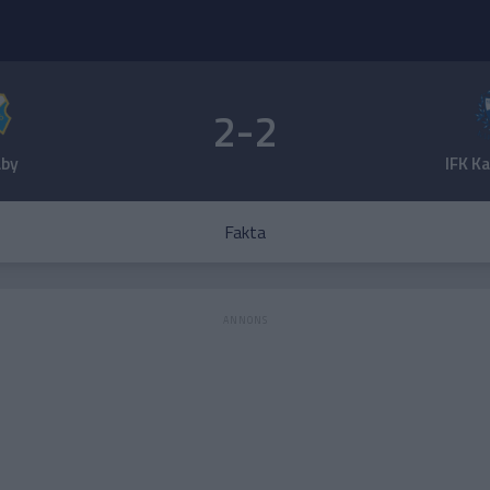
2-2
by
IFK K
Fakta