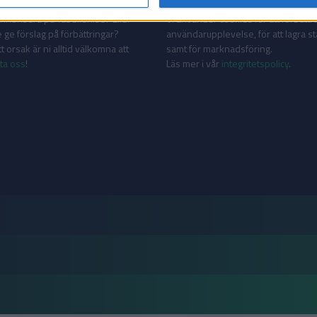
AKT
INTEGRITETSPOLICY
 annonsera på Tabellen.se? Eller
Vi använder cookies för att förbättr
 ge förslag på förbättringar?
användarupplevelse, för att lagra sta
 orsak är ni alltid välkomna att
samt för marknadsföring.
ta oss
!
Läs mer i vår
integritetspolicy
.