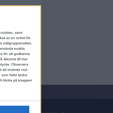
s cookies, samt
kas av en enhet för
t målgruppsinsikter,
r använda exakta
ka för att godkänna
å åtkomst till mer
mtycke.
Observera
tt att invända mot
r som helst ändra
och klicka på knappen