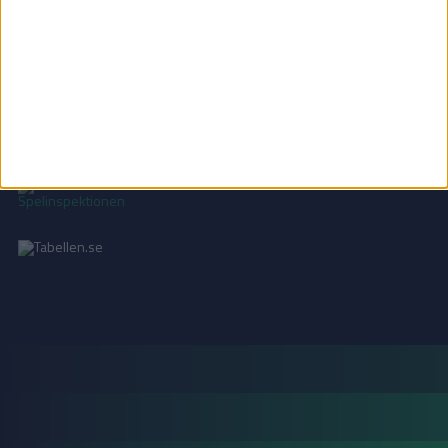
INTEGRITETSPOLICY
Vi använder cookies för att förbättra din användarupplevelse, för att lagra
statistik, samt för marknadsföring.
Läs mer i vår
integritetspolicy
.
18+ SPELA ANSVARSFULLT