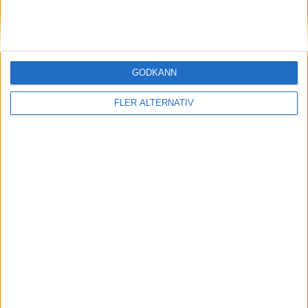
GODKÄNN
FLER ALTERNATIV
Division 2 Södra Götaland | Fre 29/5, kl 19:00
OM TABELLEN.SE
På Tabellen.se kan ni enkelt ta del av tabeller, resultat och skytteligor från
de största sporterna.
KONTAKT
Vill ni annonsera på Tabellen.se? Eller kanske ge förslag på förbättringar?
Oavsett orsak är ni alltid välkomna att
kontakta oss
!