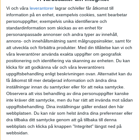
Vi och våra
leverantorer
lagrar och/eller får åtkomst till
information på en enhet, exempelvis cookies, samt bearbetar
personuppgifter, exempelvis unika identifierare och
standardinformation som skickas av en enhet för
personanpassade annonser och andra typer av innehåll,
annons- och innehållsmätning samt målgruppsinsikter, samt för
att utveckla och förbättra produkter.
Med din tillåtelse kan vi och
våra leverantörer använda exakta uppgifter om geografisk
positionering och identifiering via skanning av enheten. Du kan
klicka för att godkänna vår och våra leverantörers
uppgiftsbehandling enligt beskrivningen ovan. Alternativt kan du
få åtkomst till mer detaljerad information och ändra dina
inställningar innan du samtycker eller för att neka samtycke.
Observera att viss behandling av dina personuppgifter kanske
inte kräver ditt samtycke, men du har rätt att invända mot sådan
uppgiftsbehandling. Dina inställningar gäller endast den här
webbplatsen. Du kan när som helst ändra dina preferenser eller
FAKTA
dra tillbaka ditt samtycke genom att gå tillbaka till denna
webbplats och klicka på knappen "Integritet" längst ned på
Division 2 Södra Götaland
webbsidan.