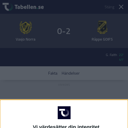
Stäng
0-2
Vaxjo Norra
Räppe GOIFS
G. Falth
22'
41'
Fakta
Händelser
Vi värdesätter din integritet