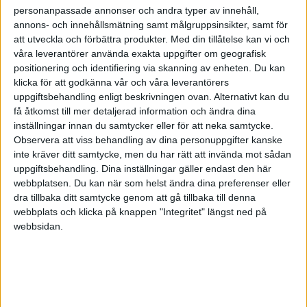
personanpassade annonser och andra typer av innehåll,
annons- och innehållsmätning samt målgruppsinsikter, samt för
att utveckla och förbättra produkter.
Med din tillåtelse kan vi och
våra leverantörer använda exakta uppgifter om geografisk
positionering och identifiering via skanning av enheten. Du kan
klicka för att godkänna vår och våra leverantörers
uppgiftsbehandling enligt beskrivningen ovan. Alternativt kan du
få åtkomst till mer detaljerad information och ändra dina
inställningar innan du samtycker eller för att neka samtycke.
Observera att viss behandling av dina personuppgifter kanske
inte kräver ditt samtycke, men du har rätt att invända mot sådan
uppgiftsbehandling. Dina inställningar gäller endast den här
webbplatsen. Du kan när som helst ändra dina preferenser eller
dra tillbaka ditt samtycke genom att gå tillbaka till denna
FAKTA
webbplats och klicka på knappen "Integritet" längst ned på
webbsidan.
Division 2 Södra Götaland
Lör 30/5, kl 16:00
Matchstart