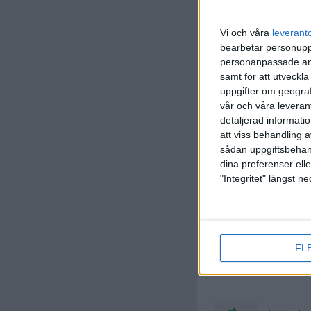
Vi och våra
leverant
bearbetar personuppg
M. Sipila
5 min
personanpassade ann
samt för att utveckla
uppgifter om geograf
vår och våra leverant
detaljerad informati
att viss behandling 
sådan uppgiftsbehand
dina preferenser elle
"Integritet" längst 
T. Alexa
(ut.
S. Be
62 min
FL