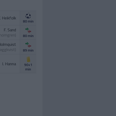
. Heikfolk
80 min
F. Sand
Thorngren
)
80 min
Holmquist
Haggkvist
)
89 min
I. Hanna
90+1
min