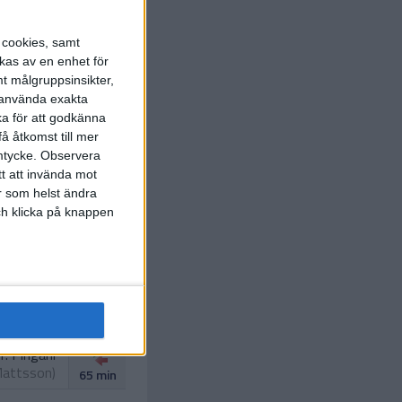
s cookies, samt
kas av en enhet för
t målgruppsinsikter,
r använda exakta
 Mattsson
ka för att godkänna
32 min
å åtkomst till mer
mtycke.
Observera
tt att invända mot
r som helst ändra
Lundstrom
och klicka på knappen
58 min
I. Hanna
. Krusnell
)
65 min
T. Pingani
Mattsson
)
65 min