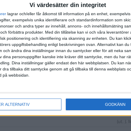
Vi värdesätter din integritet
1:a halvlek
orer
lagrar och/eller får åtkomst till information på en enhet, exempelvi
ifter, exempelvis unika identifierare och standardinformation som skic
inen
onser och andra typer av innehåll, annons- och innehållsmätning sam
 och förbättra produkter.
Med din tillåtelse kan vi och våra leverantöre
J.
isk positionering och identifiering via skanning av enheten. Du kan klic
örers uppgiftsbehandling enligt beskrivningen ovan. Alternativt kan du f
on och ändra dina inställningar innan du samtycker eller för att neka sa
2:a halvlek
av dina personuppgifter kanske inte kräver ditt samtycke, men du har rä
ling. Dina inställningar gäller endast den här webbplatsen. Du kan nä
N. 
r dra tillbaka ditt samtycke genom att gå tillbaka till denna webbplats 
ned på webbsidan.
ndersson
rhe
)
(ut.
T
ER ALTERNATIV
GODKÄNN
(ut.
J. 