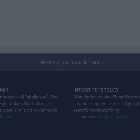
Elitettan | Sön 14/6, kl 15:00
AKT
INTEGRITETSPOLICY
 annonsera på Tabellen.se? Eller
Vi använder cookies för att förbättr
 ge förslag på förbättringar?
användarupplevelse, för att lagra sta
 orsak är ni alltid välkomna att
samt för marknadsföring.
ta oss
!
Läs mer i vår
integritetspolicy
.