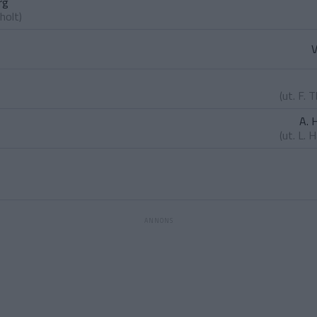
rg
holt
)
V
(ut.
F. 
A. 
(ut.
L. 