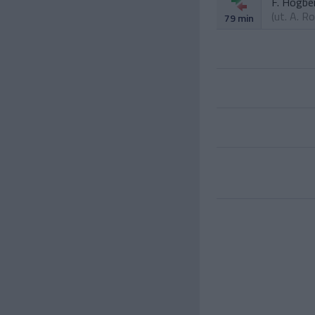
F. Hogbe
(ut.
A. Ro
79 min