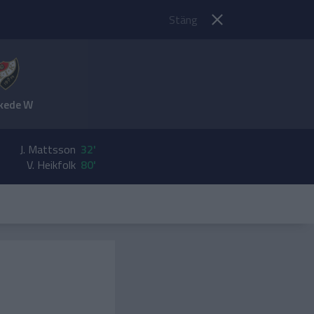
Stäng
kede W
J. Mattsson
32'
V. Heikfolk
80'