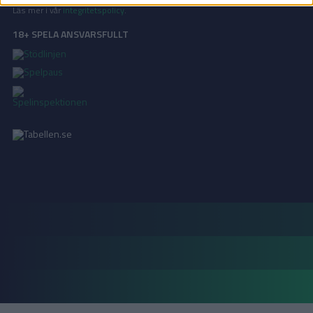
Läs mer i vår
integritetspolicy
.
18+ SPELA ANSVARSFULLT