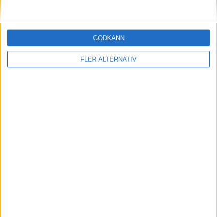
89 min
M. Isaksson
(ut.
N. Lundberg
)
90 min
GODKÄNN
FLER ALTERNATIV