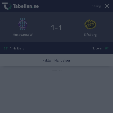
Stäng
1-1
Husqvarna W
Elfsborg
32'
A. Hallberg
T. Loren
61'
Fakta
Händelser