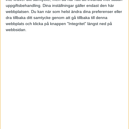
Tor 18/6, kl 19:00
uppgiftsbehandling. Dina inställningar gäller endast den här
Matchstart
webbplatsen. Du kan när som helst ändra dina preferenser eller
dra tillbaka ditt samtycke genom att gå tillbaka till denna
webbplats och klicka på knappen "Integritet" längst ned på
webbsidan.
HÄNDELSER
1:a halvlek
A. Hallberg