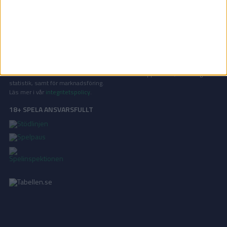
På Tabellen.se kan ni enkelt ta del av tabeller, resultat och skytteligor från
de största sporterna.
KONTAKT
Vill ni annonsera på Tabellen.se? Eller kanske ge förslag på förbättringar?
Oavsett orsak är ni alltid välkomna att
kontakta oss
!
INTEGRITETSPOLICY
Vi använder cookies för att förbättra din användarupplevelse, för att lagra
statistik, samt för marknadsföring.
Läs mer i vår
integritetspolicy
.
18+ SPELA ANSVARSFULLT