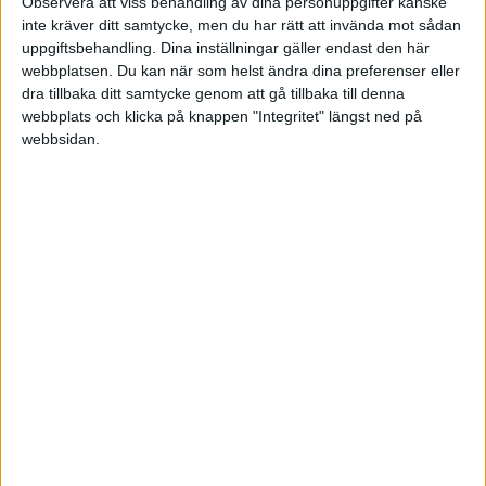
Observera att viss behandling av dina personuppgifter kanske
Lör 30/5, kl 13:00
inte kräver ditt samtycke, men du har rätt att invända mot sådan
Matchstart
uppgiftsbehandling. Dina inställningar gäller endast den här
webbplatsen. Du kan när som helst ändra dina preferenser eller
dra tillbaka ditt samtycke genom att gå tillbaka till denna
webbplats och klicka på knappen "Integritet" längst ned på
webbsidan.
HÄNDELSER
1:a halvlek