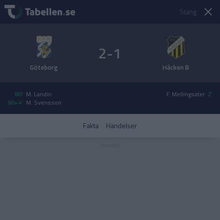
Stäng
2-1
Göteborg
Häcken B
80'
M. Landin
F. Mellingsater
2'
90+4'
M. Svensson
Fakta
Händelser