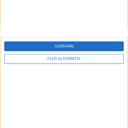
V. Metaj
(ut.
L. Brogren
)
78 min
M. Landin
80 min
L. Folkow
83 min
M. Svensson
GODKÄNN
90+4 min
FLER ALTERNATIV
V. Nystrom
90+4 min