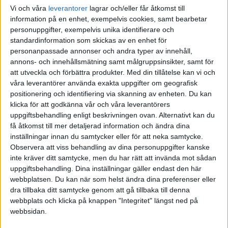
Vi och våra
leverantorer
lagrar och/eller får åtkomst till
information på en enhet, exempelvis cookies, samt bearbetar
personuppgifter, exempelvis unika identifierare och
standardinformation som skickas av en enhet för
personanpassade annonser och andra typer av innehåll,
annons- och innehållsmätning samt målgruppsinsikter, samt för
att utveckla och förbättra produkter.
Med din tillåtelse kan vi och
våra leverantörer använda exakta uppgifter om geografisk
positionering och identifiering via skanning av enheten. Du kan
klicka för att godkänna vår och våra leverantörers
uppgiftsbehandling enligt beskrivningen ovan. Alternativt kan du
få åtkomst till mer detaljerad information och ändra dina
inställningar innan du samtycker eller för att neka samtycke.
Observera att viss behandling av dina personuppgifter kanske
inte kräver ditt samtycke, men du har rätt att invända mot sådan
uppgiftsbehandling. Dina inställningar gäller endast den här
webbplatsen. Du kan när som helst ändra dina preferenser eller
FAKTA
dra tillbaka ditt samtycke genom att gå tillbaka till denna
webbplats och klicka på knappen "Integritet" längst ned på
Träningslandskamper - Damer
webbsidan.