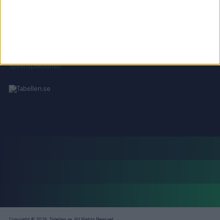
Läs mer i vår
integritetspolicy
.
18+ SPELA ANSVARSFULLT
Copyright © 2026, Tabellen.se. All Rights Reserved.