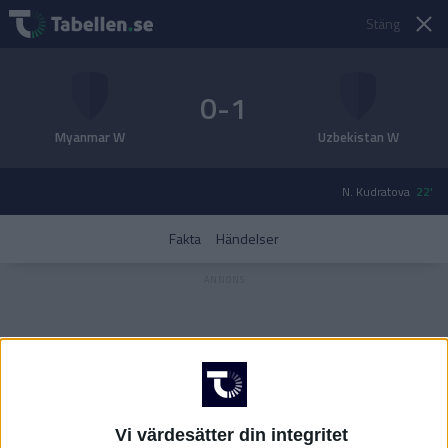
Stäng
0-1
Myanmar W
Uzbekistan W
N. Kudratova
22'
Fakta
Händelser
Vi värdesätter din integritet