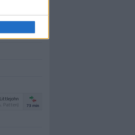
. Noonan
)
58 min
L. Quinn
62 min
Littlejohn
A. Patten
)
73 min