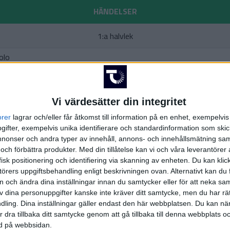
HÄNDELSER
1:a halvlek
olo
ears
)
uez
Vi värdesätter din integritet
2:a halvlek
orer
lagrar och/eller får åtkomst till information på en enhet, exempelvi
ifter, exempelvis unika identifierare och standardinformation som skic
onser och andra typer av innehåll, annons- och innehållsmätning sam
(ut.
E
 och förbättra produkter.
Med din tillåtelse kan vi och våra leverantöre
isk positionering och identifiering via skanning av enheten. Du kan klic
M.
örers uppgiftsbehandling enligt beskrivningen ovan. Alternativt kan du f
(ut.
C
on och ändra dina inställningar innan du samtycker eller för att neka sa
av dina personuppgifter kanske inte kräver ditt samtycke, men du har rä
ling. Dina inställningar gäller endast den här webbplatsen. Du kan nä
(ut
r dra tillbaka ditt samtycke genom att gå tillbaka till denna webbplats 
ned på webbsidan.