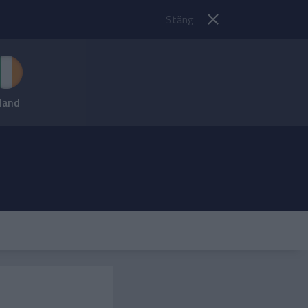
Stäng
rland