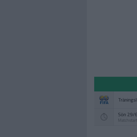
Tränings
Sön 29/6
Matchstar