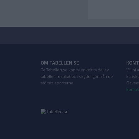
OM TABELLEN.SE
KONT
På Tabellen.se kan ni enkelt ta del av
Vill ni
tabeller, resultat och skytteligor från de
kanske
största sporterna.
Oavsett
kontak