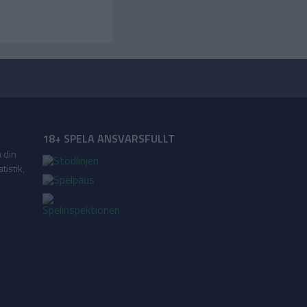
18+ SPELA ANSVARSFULLT
a din
tistik,