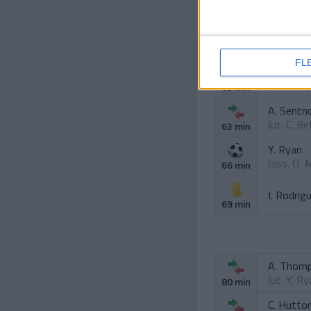
FL
S. Coffe
(ut.
L. Bi
63 min
A. Sentn
(ut.
C. Be
63 min
Y. Ryan
(ass.
O. M
66 min
I. Rodrig
69 min
A. Thom
(ut.
Y. Ry
80 min
C. Hutto