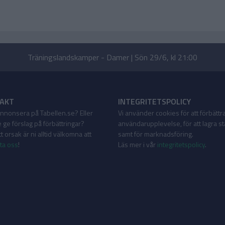
Träningslandskamper - Damer | Sön 29/6, kl 21:00
AKT
INTEGRITETSPOLICY
 annonsera på Tabellen.se? Eller
Vi använder cookies för att förbättr
 ge förslag på förbättringar?
användarupplevelse, för att lagra sta
 orsak är ni alltid välkomna att
samt för marknadsföring.
ta oss
!
Läs mer i vår
integritetspolicy
.