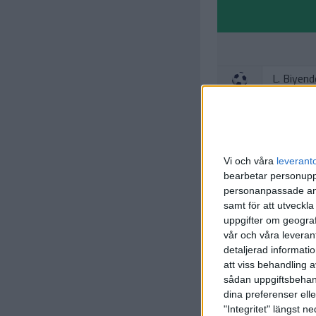
L. Biyend
(ass.
E. S
11 min
I. Rodrig
42 min
Vi och våra
leverant
bearbetar personuppg
personanpassade ann
samt för att utveckla
uppgifter om geograf
vår och våra leverant
detaljerad informati
att viss behandling 
sådan uppgiftsbehand
dina preferenser elle
"Integritet" längst 