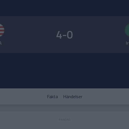
4-0
A
I
Fakta
Händelser