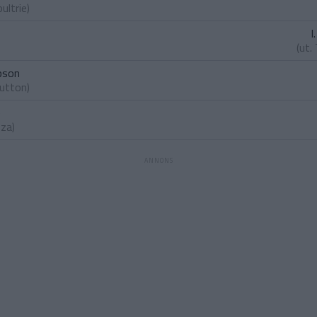
ultrie
)
I
(ut.
pson
Hutton
)
e
eza
)