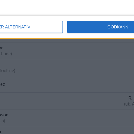
(ut.
S
ER ALTERNATIV
GODKÄNN
y
yendolo
)
or
thune
)
oultrie
)
uez
R. 
(ut.
pson
an
)
n