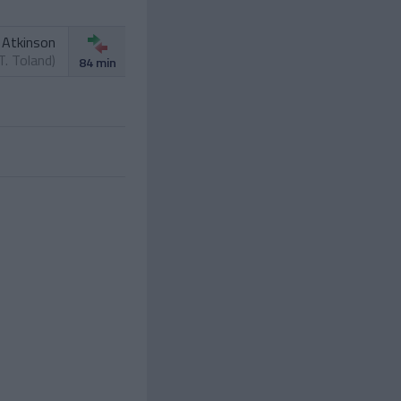
. Atkinson
T. Toland
)
84 min