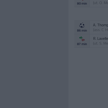
(ut.
O. Mo
80 min
A. Thom
(ass.
C. 
86 min
R. Lavell
(ut.
S. M
87 min