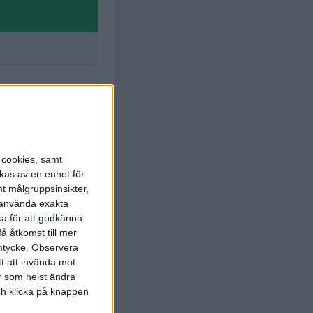
s cookies, samt
kas av en enhet för
H. Nolan
t målgruppsinsikter,
. Murphy
)
r använda exakta
46 min
ka för att godkänna
 Connolly
å åtkomst till mer
. Mustaki
)
46 min
mtycke.
Observera
tt att invända mot
L. Quinn
r som helst ändra
.
A. Larkin
)
46 min
och klicka på knappen
A. Barrett