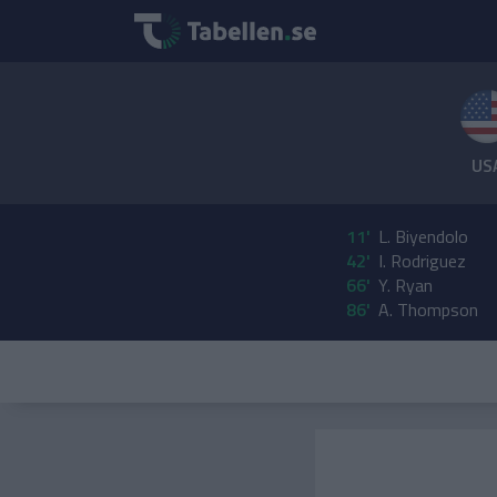
US
11'
L. Biyendolo
42'
I. Rodriguez
66'
Y. Ryan
86'
A. Thompson