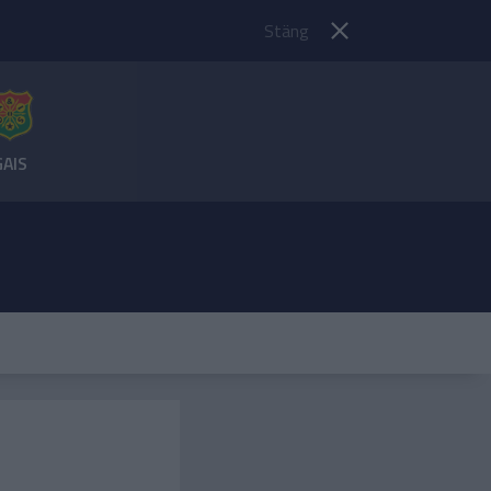
Stäng
GAIS