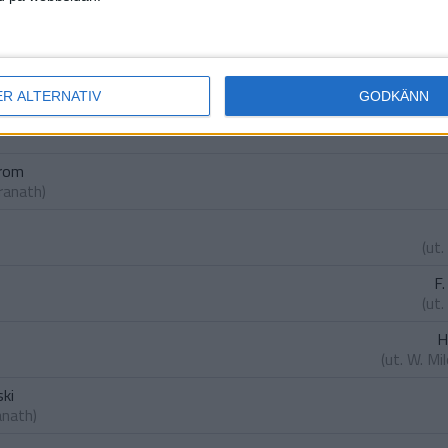
lsen
ustafson
)
R. Th
(ut.
M. A
ER ALTERNATIV
GODKÄNN
A.
trom
Granath
)
(ut.
F
(ut.
H
(ut.
W. Mi
ski
anath
)