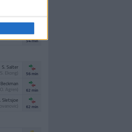
orkelsson
ndersson
)
46 min
 Cardaklija
54 min
S. Salter
S. Ekong
)
56 min
. Beckman
O. Agren
)
62 min
. Sletsjoe
lovanovic
)
62 min