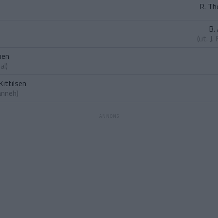
R. Th
B.
(ut.
J.
nen
al
)
ittilsen
anneh
)