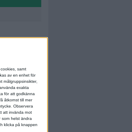
e Brienne
45 min
s cookies, samt
kas av en enhet för
t målgruppsinsikter,
r använda exakta
ka för att godkänna
å åtkomst till mer
mtycke.
Observera
tt att invända mot
r som helst ändra
och klicka på knappen