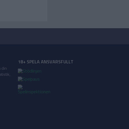
18+ SPELA ANSVARSFULLT
a din
tistik,