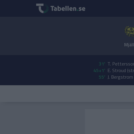
Mjäl
31'
T. Pettersso
45+1'
E. Stroud (st
55'
J. Bergstrom