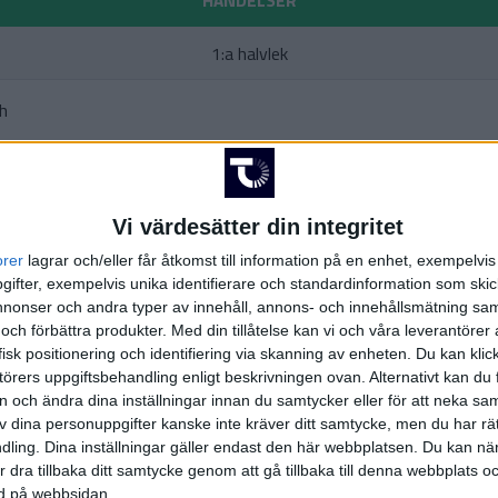
HÄNDELSER
1:a halvlek
th
rsson
Gustafson
)
Vi värdesätter din integritet
M. d
orer
lagrar och/eller får åtkomst till information på en enhet, exempelvi
ifter, exempelvis unika identifierare och standardinformation som skic
onser och andra typer av innehåll, annons- och innehållsmätning sam
er
)
 och förbättra produkter.
Med din tillåtelse kan vi och våra leverantöre
isk positionering och identifiering via skanning av enheten. Du kan klic
örers uppgiftsbehandling enligt beskrivningen ovan. Alternativt kan du f
on och ändra dina inställningar innan du samtycker eller för att neka sa
av dina personuppgifter kanske inte kräver ditt samtycke, men du har rä
ling. Dina inställningar gäller endast den här webbplatsen. Du kan nä
2:a halvlek
r dra tillbaka ditt samtycke genom att gå tillbaka till denna webbplats 
ned på webbsidan.