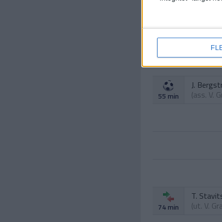
A. Samue
(ut.
V. G
46 min
FL
J. Bergs
(ass.
V. 
55 min
T. Stavit
(ut.
V. Gr
74 min