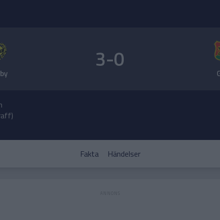
3-0
lby
n
raff)
Fakta
Händelser