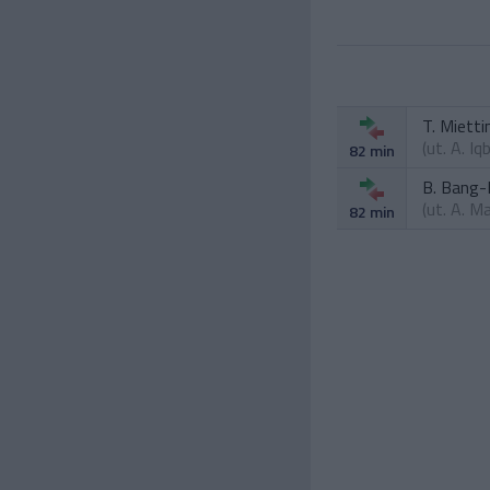
T. Mietti
(ut.
A. Iqb
82 min
B. Bang-K
(ut.
A. M
82 min