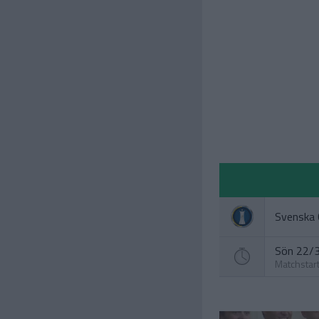
Svenska 
Sön 22/3
Matchstar