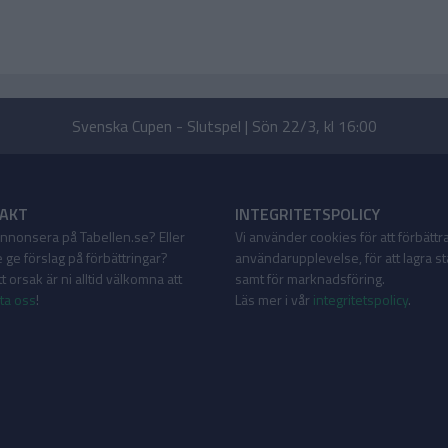
Svenska Cupen - Slutspel | Sön 22/3, kl 16:00
AKT
INTEGRITETSPOLICY
 annonsera på Tabellen.se? Eller
Vi använder cookies för att förbättr
 ge förslag på förbättringar?
användarupplevelse, för att lagra sta
 orsak är ni alltid välkomna att
samt för marknadsföring.
ta oss
!
Läs mer i vår
integritetspolicy
.