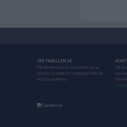
OM TABELLEN.SE
KONT
På Tabellen.se kan ni enkelt ta del av
Vill ni
tabeller, resultat och skytteligor från de
kanske
största sporterna.
Oavsett
kontak