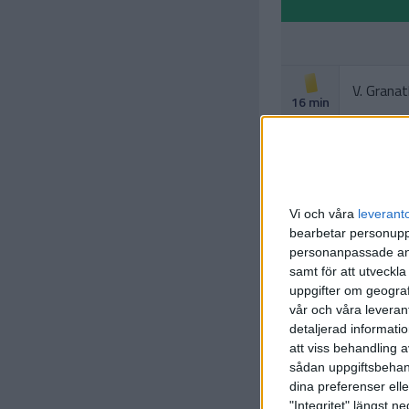
V. Grana
16 min
T. Pette
(ass.
V. 
31 min
Vi och våra
leverant
bearbetar personuppg
L. Thorell
personanpassade ann
45+1
(ut.
J. Kja
min
samt för att utveckla
uppgifter om geograf
E. Stroud
vår och våra leverant
45+1
(straff)
detaljerad informati
min
att viss behandling 
sådan uppgiftsbehand
dina preferenser elle
"Integritet" längst 