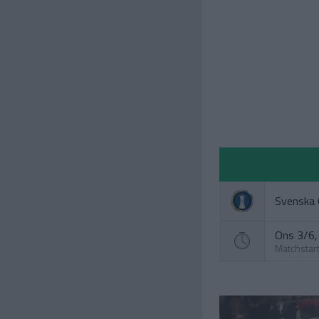
Svenska 
Ons 3/6, 
Matchstar