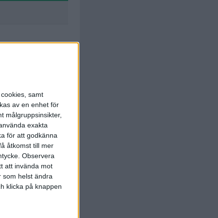
s cookies, samt
kas av en enhet för
Salehepad
t målgruppsinsikter,
47 min
r använda exakta
ka för att godkänna
Salehepad
å åtkomst till mer
59 min
mtycke.
Observera
tt att invända mot
r som helst ändra
och klicka på knappen