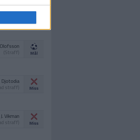
 A. Beyan
(Straff)
Mål
 Olofsson
(Straff)
Mål
. Djotodia
ad straff)
Miss
J. Vikman
ad straff)
Miss