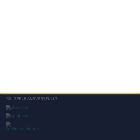
Svenska Cupen - Kval | Ons 3/6, kl 19:00
OM TABELLEN.SE
På Tabellen.se kan ni enkelt ta del av tabeller, resultat och skytteligor från
de största sporterna.
KONTAKT
Vill ni annonsera på Tabellen.se? Eller kanske ge förslag på förbättringar?
Oavsett orsak är ni alltid välkomna att
kontakta oss
!
INTEGRITETSPOLICY
Vi använder cookies för att förbättra din användarupplevelse, för att lagra
statistik, samt för marknadsföring.
Läs mer i vår
integritetspolicy
.
18+ SPELA ANSVARSFULLT