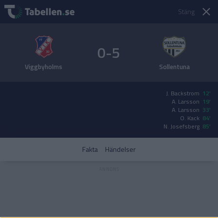
Stäng
0-5
Viggbyholms
Sollentuna
J. Backstrom
12'
A. Larsson
19'
A. Larsson
33'
O. Kack
84'
N. Josefsberg
85'
Fakta
Händelser