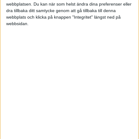
webbplatsen. Du kan när som helst ändra dina preferenser eller
Svenska Cupen - Kval
dra tillbaka ditt samtycke genom att gå tillbaka till denna
webbplats och klicka på knappen "Integritet" längst ned på
Ons 3/6, kl 19:00
webbsidan.
Matchstart
HÄNDELSER