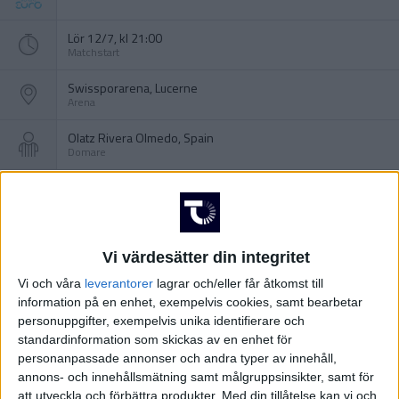
Lör 12/7, kl 21:00
Matchstart
Swissporarena, Lucerne
Arena
Olatz Rivera Olmedo, Spain
Domare
Vi värdesätter din integritet
Vi och våra
leverantorer
lagrar och/eller får åtkomst till
information på en enhet, exempelvis cookies, samt bearbetar
personuppgifter, exempelvis unika identifierare och
standardinformation som skickas av en enhet för
personanpassade annonser och andra typer av innehåll,
annons- och innehållsmätning samt målgruppsinsikter, samt för
att utveckla och förbättra produkter.
Med din tillåtelse kan vi och