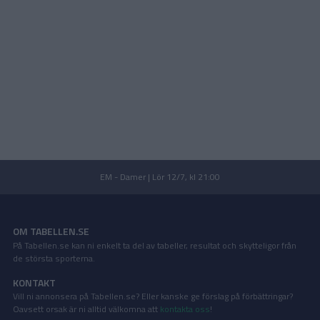
EM - Damer | Lör 12/7, kl 21:00
OM TABELLEN.SE
På Tabellen.se kan ni enkelt ta del av tabeller, resultat och skytteligor från
de största sporterna.
KONTAKT
Vill ni annonsera på Tabellen.se? Eller kanske ge förslag på förbättringar?
Oavsett orsak är ni alltid välkomna att
kontakta oss
!