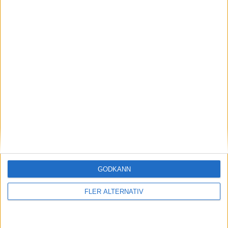
17
Klaudia Slowinska
Mittfältare
20
Kayla Adamek
Mittfältare
14
Dominika Grabowska
Mittfältare
18
Nadia Krezyman
Mittfältare
15
Milena Kokosz
Anfallare
16
Klaudia Jedlinska
Anfallare
10
Weronika Zawistowska
Anfallare
DANMARK
3-4-1-2
Plan
Lista
GODKÄNN
Startelva
FLER ALTERNATIV
1
Maja Bay Østergaard