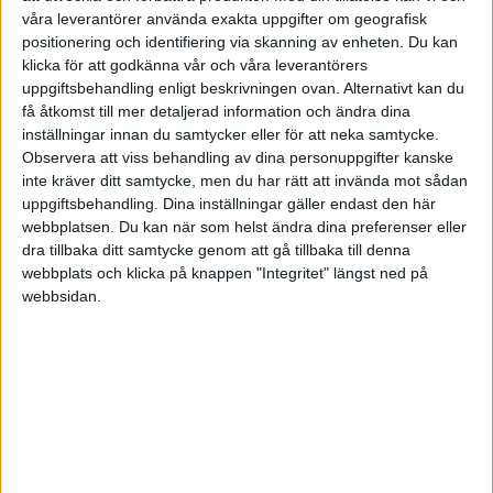
våra leverantörer använda exakta uppgifter om geografisk
positionering och identifiering via skanning av enheten. Du kan
HÄNDELSER
klicka för att godkänna vår och våra leverantörers
uppgiftsbehandling enligt beskrivningen ovan. Alternativt kan du
1:a halvlek
få åtkomst till mer detaljerad information och ändra dina
inställningar innan du samtycker eller för att neka samtycke.
N. Padilla
Observera att viss behandling av dina personuppgifter kanske
13 min
inte kräver ditt samtycke, men du har rätt att invända mot sådan
E. Pajor
uppgiftsbehandling. Dina inställningar gäller endast den här
(ass.
N. Padilla
)
20 min
webbplatsen. Du kan när som helst ändra dina preferenser eller
dra tillbaka ditt samtycke genom att gå tillbaka till denna
S. Bredgaard
(ut.
P. Harder
)
webbplats och klicka på knappen "Integritet" längst ned på
25 min
webbsidan.
2:a halvlek
M. Kokosz
(ut.
P. Tomasiak
)
58 min
M. Wiankowska
(ut.
S. Matysik
)
58 min
J. Thomsen
(ass.
S. Holmgaard
)