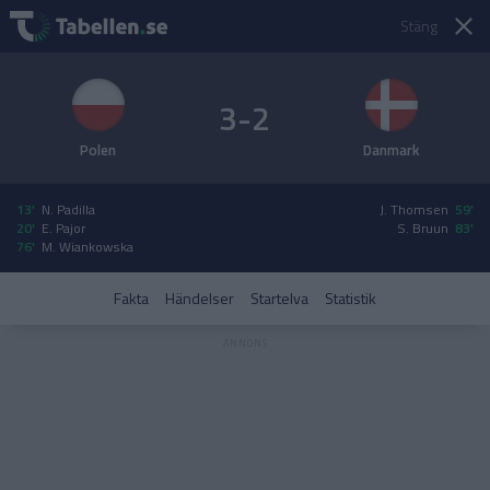
Stäng
3-2
Polen
Danmark
13'
N. Padilla
J. Thomsen
59'
20'
E. Pajor
S. Bruun
83'
76'
M. Wiankowska
Fakta
Händelser
Startelva
Statistik