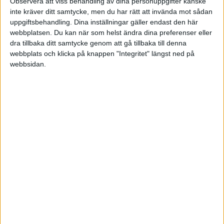
Observera att viss behandling av dina personuppgifter kanske
Sön 31/5, kl 13:00
inte kräver ditt samtycke, men du har rätt att invända mot sådan
Matchstart
uppgiftsbehandling. Dina inställningar gäller endast den här
webbplatsen. Du kan när som helst ändra dina preferenser eller
dra tillbaka ditt samtycke genom att gå tillbaka till denna
webbplats och klicka på knappen "Integritet" längst ned på
webbsidan.
HÄNDELSER
1:a halvlek