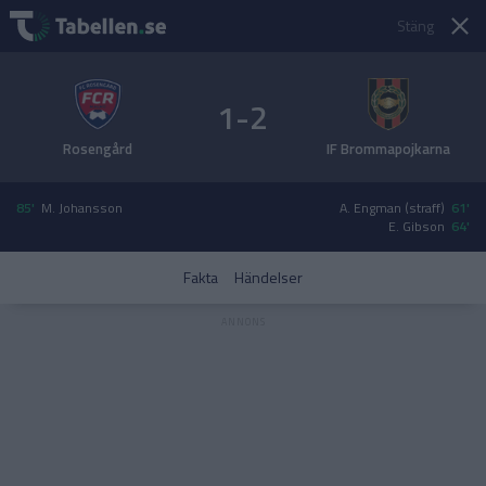
Stäng
1-2
Rosengård
IF Brommapojkarna
85'
M. Johansson
A. Engman (straff)
61'
E. Gibson
64'
Fakta
Händelser