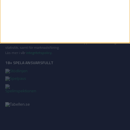
På Tabellen.se kan ni enkelt ta del av tabeller, resultat och skytteligor från
de största sporterna.
KONTAKT
Vill ni annonsera på Tabellen.se? Eller kanske ge förslag på förbättringar?
Oavsett orsak är ni alltid välkomna att
kontakta oss
!
INTEGRITETSPOLICY
Vi använder cookies för att förbättra din användarupplevelse, för att lagra
statistik, samt för marknadsföring.
Läs mer i vår
integritetspolicy
.
18+ SPELA ANSVARSFULLT