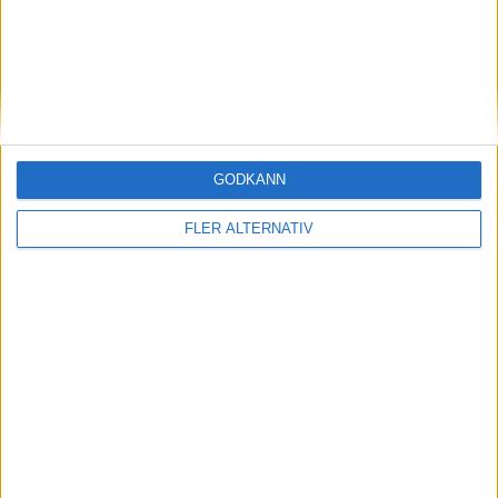
A. West
(ut.
A. Pobegaylo
)
84 min
O. Sjoblom
(ut.
L. Lillback
)
85 min
M. Johansson
(ass.
A. Imo
)
85 min
I. Bengtsson
GODKÄNN
90 min
S. Frigren
FLER ALTERNATIV
(ut.
I. Bengtsson
)
90+4 min