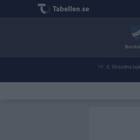
Norrkö
76'
E. Strazdina (sj