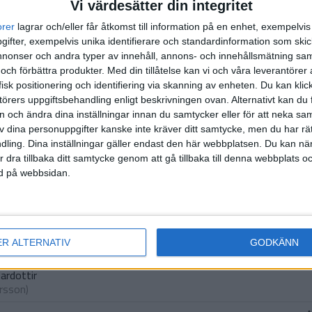
Vi värdesätter din integritet
1:a halvlek
orer
lagrar och/eller får åtkomst till information på en enhet, exempelvi
ifter, exempelvis unika identifierare och standardinformation som skic
onser och andra typer av innehåll, annons- och innehållsmätning sam
(ass.
S.
 och förbättra produkter.
Med din tillåtelse kan vi och våra leverantöre
isk positionering och identifiering via skanning av enheten. Du kan klic
S. H
örers uppgiftsbehandling enligt beskrivningen ovan. Alternativt kan du f
on och ändra dina inställningar innan du samtycker eller för att neka sa
2:a halvlek
av dina personuppgifter kanske inte kräver ditt samtycke, men du har rä
ling. Dina inställningar gäller endast den här webbplatsen. Du kan nä
r dra tillbaka ditt samtycke genom att gå tillbaka till denna webbplats 
ned på webbsidan.
Harpe
ley
)
erg
ER ALTERNATIV
GODKÄNN
ndersson
)
dardottir
ersson
)