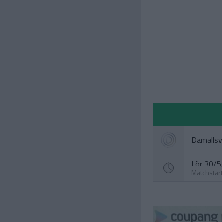
Damalls
Lör 30/5,
Matchstar