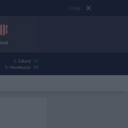
Stäng
iteå
C. Edlund
12'
S. Henriksson
28'