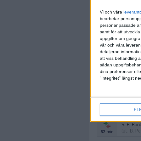
Vi och våra
leverant
bearbetar personuppg
personanpassade ann
samt för att utveckla
uppgifter om geograf
vår och våra leverant
detaljerad informati
att viss behandling 
sådan uppgiftsbehand
dina preferenser elle
C. Jones
48 min
"Integritet" längst 
D. De la 
(ut.
I. Sib
62 min
A. H. Ekb
FL
(ut.
F. A
62 min
S. E. Bar
(ut.
B. P
62 min