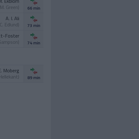
M. Ekblom
M. Green
)
66 min
A. I. Ali
C. Edlund
)
73 min
tt-Foster
 Sampson
)
74 min
E. Moberg
Hellekant
)
89 min