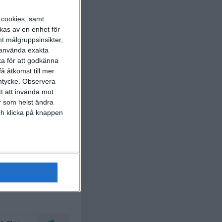
s cookies, samt
kas av en enhet för
C. Edlund
t målgruppsinsikter,
 Sampson
)
12 min
r använda exakta
ka för att godkänna
enriksson
å åtkomst till mer
28 min
mtycke.
Observera
tt att invända mot
r som helst ändra
och klicka på knappen