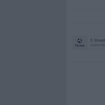
E. Strazd
(självmål)
76 min