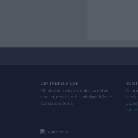
OM TABELLEN.SE
KONT
På Tabellen.se kan ni enkelt ta del av
Vill ni
tabeller, resultat och skytteligor från de
kanske
största sporterna.
Oavsett
kontak