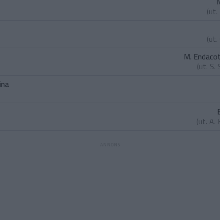
(ut.
(ut.
M. Endaco
(ut.
S.
ina
(ut.
A. 