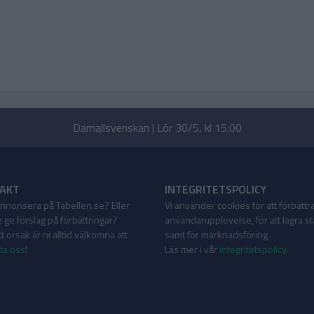
Damallsvenskan | Lör 30/5, kl 15:00
AKT
INTEGRITETSPOLICY
 annonsera på Tabellen.se? Eller
Vi använder cookies för att förbättr
 ge förslag på förbättringar?
användarupplevelse, för att lagra sta
 orsak är ni alltid välkomna att
samt för marknadsföring.
ta oss
!
Läs mer i vår
integritetspolicy
.