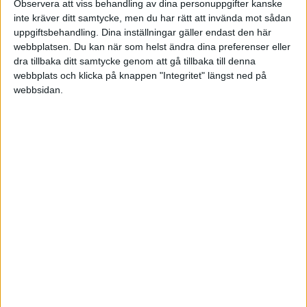
Observera att viss behandling av dina personuppgifter kanske
inte kräver ditt samtycke, men du har rätt att invända mot sådan
Sön 31/5, kl 15:00
uppgiftsbehandling. Dina inställningar gäller endast den här
Matchstart
webbplatsen. Du kan när som helst ändra dina preferenser eller
dra tillbaka ditt samtycke genom att gå tillbaka till denna
webbplats och klicka på knappen "Integritet" längst ned på
webbsidan.
HÄNDELSER
1:a halvlek