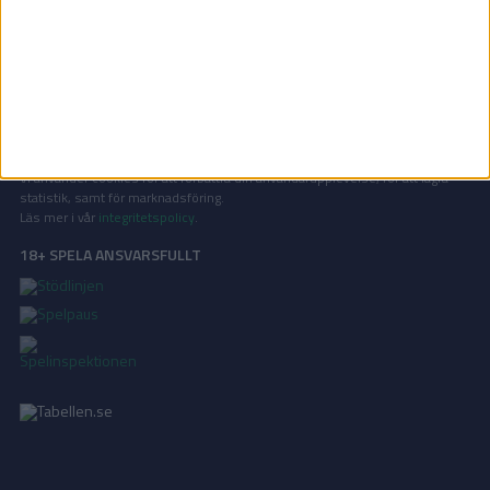
På Tabellen.se kan ni enkelt ta del av tabeller, resultat och skytteligor från
de största sporterna.
KONTAKT
Vill ni annonsera på Tabellen.se? Eller kanske ge förslag på förbättringar?
Oavsett orsak är ni alltid välkomna att
kontakta oss
!
INTEGRITETSPOLICY
Vi använder cookies för att förbättra din användarupplevelse, för att lagra
statistik, samt för marknadsföring.
Läs mer i vår
integritetspolicy
.
18+ SPELA ANSVARSFULLT