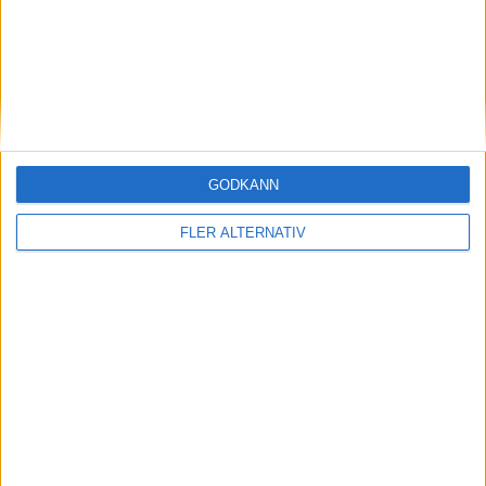
A. Martensson
(ut.
E. Lofqvist
)
80 min
V. Milivojevic
(ut.
T. Skoog
)
80 min
E. Hammarback
(ut.
S. Redenstrand
)
80 min
S. Fornes
GODKÄNN
(ut.
K. Olesen
)
85 min
FLER ALTERNATIV
S. Fornes
90 min