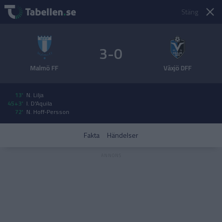
Stäng
3-0
Malmö FF
Växjö DFF
13'
N. Lilja
45+3'
I. D'Aquila
72'
N. Hoff-Persson
Fakta
Händelser