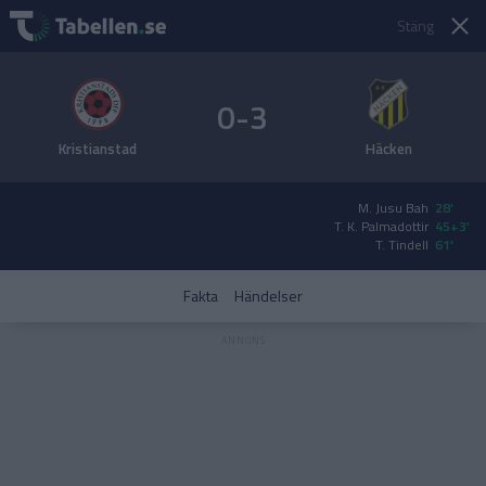
Stäng
0-3
Kristianstad
Häcken
M. Jusu Bah
28'
T. K. Palmadottir
45+3'
T. Tindell
61'
Fakta
Händelser