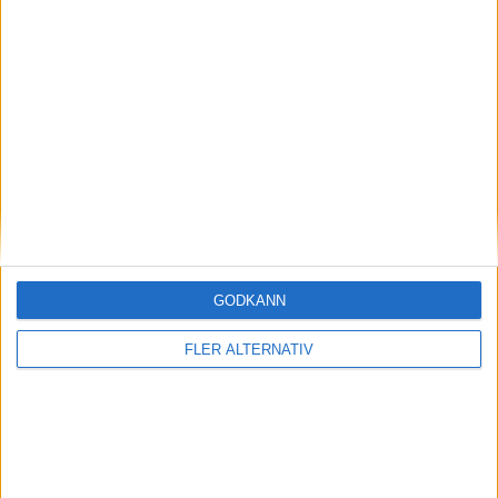
E. Sigurjonsdottir
(ut.
L. Sternfeldt
)
66 min
S. Sider-Echenberg
(ut.
A. Johannsdottir
)
66 min
P. Nystrom
(ut.
A. Anvegard
)
67 min
J. Baudou
(ut.
M. Jusu Bah
)
77 min
M. De Jongh
(ut.
H. Ekengren
)
81 min
A. Egner
GODKÄNN
(ut.
W. Hudson
)
81 min
FLER ALTERNATIV
F. Chinzimu
(ut.
T. K. Palmadottir
)
83 min
N. Staaf
(ut.
M. Laney
)
83 min
E. Ostlund
86 min