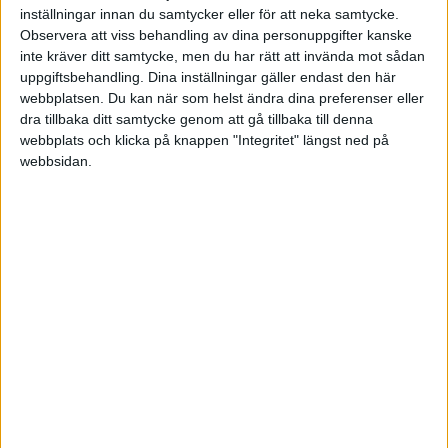
inställningar innan du samtycker eller för att neka samtycke.
Observera att viss behandling av dina personuppgifter kanske
Sön 31/5, kl 14:00
inte kräver ditt samtycke, men du har rätt att invända mot sådan
Matchstart
uppgiftsbehandling. Dina inställningar gäller endast den här
webbplatsen. Du kan när som helst ändra dina preferenser eller
dra tillbaka ditt samtycke genom att gå tillbaka till denna
webbplats och klicka på knappen "Integritet" längst ned på
webbsidan.
HÄNDELSER
1:a halvlek