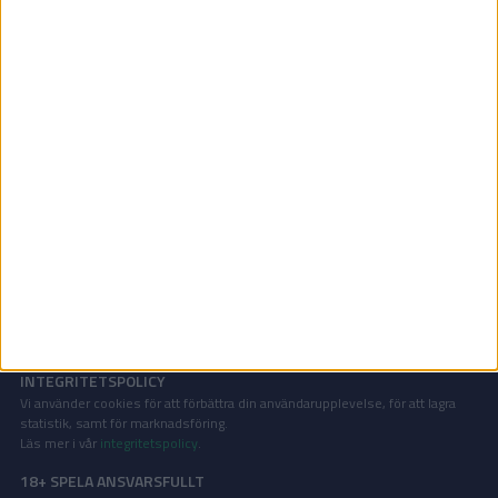
Damallsvenskan | Sön 31/5, kl 14:00
OM TABELLEN.SE
På Tabellen.se kan ni enkelt ta del av tabeller, resultat och skytteligor från
de största sporterna.
KONTAKT
Vill ni annonsera på Tabellen.se? Eller kanske ge förslag på förbättringar?
Oavsett orsak är ni alltid välkomna att
kontakta oss
!
INTEGRITETSPOLICY
Vi använder cookies för att förbättra din användarupplevelse, för att lagra
statistik, samt för marknadsföring.
Läs mer i vår
integritetspolicy
.
18+ SPELA ANSVARSFULLT