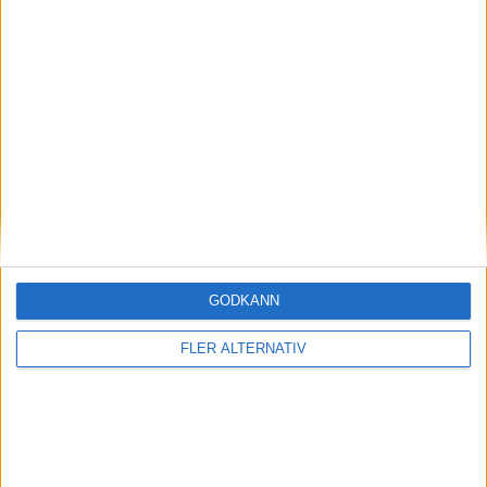
21
Flo Hermans
Mittfältare
22
Nel Neyrinck
Mittfältare
16
Kadhiya De Ceuster
Anfallare
20
Manon Heremans
Anfallare
26
Isa Dekker
Anfallare
24
Pia Bosmans
Anfallare
13
Jinthe Schepers
Anfallare
GODKÄNN
TWENTE
4-4-2
Plan
Lista
FLER ALTERNATIV
Startelva
1
Diede Lemey