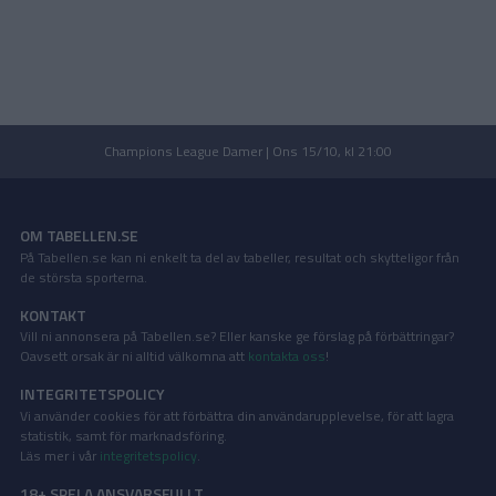
Champions League Damer | Ons 15/10, kl 21:00
OM TABELLEN.SE
På Tabellen.se kan ni enkelt ta del av tabeller, resultat och skytteligor från
de största sporterna.
KONTAKT
Vill ni annonsera på Tabellen.se? Eller kanske ge förslag på förbättringar?
Oavsett orsak är ni alltid välkomna att
kontakta oss
!
INTEGRITETSPOLICY
Vi använder cookies för att förbättra din användarupplevelse, för att lagra
statistik, samt för marknadsföring.
Läs mer i vår
integritetspolicy
.
18+ SPELA ANSVARSFULLT