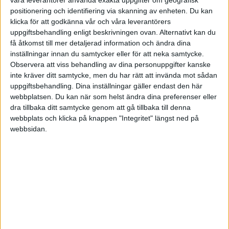
våra leverantörer använda exakta uppgifter om geografisk
positionering och identifiering via skanning av enheten. Du kan
HÄNDELSER
klicka för att godkänna vår och våra leverantörers
uppgiftsbehandling enligt beskrivningen ovan. Alternativt kan du
1:a halvlek
få åtkomst till mer detaljerad information och ändra dina
inställningar innan du samtycker eller för att neka samtycke.
A. Knol
Observera att viss behandling av dina personuppgifter kanske
15 min
inte kräver ditt samtycke, men du har rätt att invända mot sådan
uppgiftsbehandling. Dina inställningar gäller endast den här
L. Vliek
28 min
webbplatsen. Du kan när som helst ändra dina preferenser eller
dra tillbaka ditt samtycke genom att gå tillbaka till denna
A. Tuin
webbplats och klicka på knappen "Integritet" längst ned på
35 min
webbsidan.
J. Ravensbergen
(ass.
A. Tuin
)
39 min
2:a halvlek
R. Ivens
(ut.
E. Oude Elberink
)
46 min
K. De Ceuster
(ut.
I. Papatheodorou
)
57 min