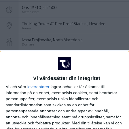
Ons 15/10, kl 21:00
Matchstart
The King Power AT Den Dreef Stadium, Heverlee
Arena
Ivana Projkovska, North Macedonia
Domare
Vi värdesätter din integritet
Vi och våra
leverantorer
lagrar och/eller får åtkomst till
information på en enhet, exempelvis cookies, samt bearbetar
personuppgifter, exempelvis unika identifierare och
standardinformation som skickas av en enhet för
personanpassade annonser och andra typer av innehåll,
annons- och innehållsmätning samt målgruppsinsikter, samt för
att utveckla och förbättra produkter.
Med din tillåtelse kan vi och