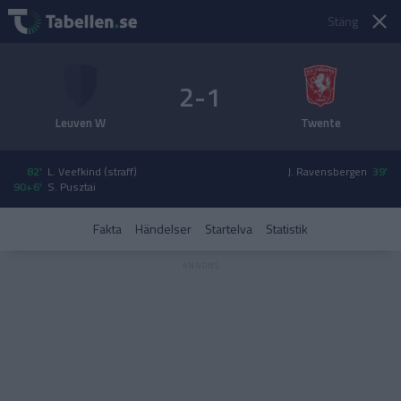
Stäng
2-1
Leuven W
Twente
82'
L. Veefkind (straff)
J. Ravensbergen
39'
90+6'
S. Pusztai
Fakta
Händelser
Startelva
Statistik