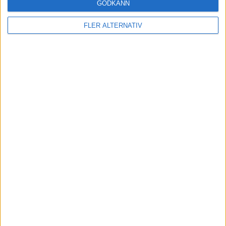
(ut.
I. Fresneda
)
GODKÄNN
63 min
A. Nino
FLER ALTERNATIV
(ut.
G. Garcia
)
68 min
E. Mayenda
70 min
Z. Ioannidis
(ut.
C. Poursaitidis
)
71 min
C. Evangelou
(ut.
M. Theodosiou
)
71 min
A. Nino
74 min
K. Pattichis
(ut.
G. N. Angelopoulos
)
79 min
J. Roca
(ass.
A. Jimenez
)
90+3 min