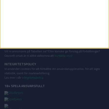
U21 EM-kval - herrar | Fre 27/3, kl 16:00
OM TABELLEN.SE
På Tabellen.se kan ni enkelt ta del av tabeller, resultat och skytteligor från
de största sporterna.
KONTAKT
Vill ni annonsera på Tabellen.se? Eller kanske ge förslag på förbättringar?
Oavsett orsak är ni alltid välkomna att
kontakta oss
!
INTEGRITETSPOLICY
Vi använder cookies för att förbättra din användarupplevelse, för att lagra
statistik, samt för marknadsföring.
Läs mer i vår
integritetspolicy
.
18+ SPELA ANSVARSFULLT