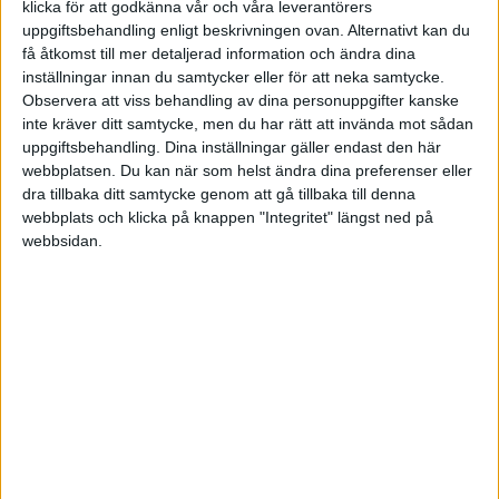
klicka för att godkänna vår och våra leverantörers
FAKTA
uppgiftsbehandling enligt beskrivningen ovan. Alternativt kan du
få åtkomst till mer detaljerad information och ändra dina
U21 EM-kval - herrar
inställningar innan du samtycker eller för att neka samtycke.
Observera att viss behandling av dina personuppgifter kanske
Fre 27/3, kl 16:00
inte kräver ditt samtycke, men du har rätt att invända mot sådan
Matchstart
uppgiftsbehandling. Dina inställningar gäller endast den här
webbplatsen. Du kan när som helst ändra dina preferenser eller
dra tillbaka ditt samtycke genom att gå tillbaka till denna
webbplats och klicka på knappen "Integritet" längst ned på
webbsidan.