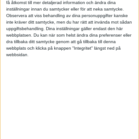
få åtkomst till mer detaljerad information och ändra dina
inställningar innan du samtycker eller för att neka samtycke.
Fre 14/11, kl 16:00
Observera att viss behandling av dina personuppgifter kanske
Matchstart
inte kräver ditt samtycke, men du har rätt att invända mot sådan
uppgiftsbehandling. Dina inställningar gäller endast den här
webbplatsen. Du kan när som helst ändra dina preferenser eller
dra tillbaka ditt samtycke genom att gå tillbaka till denna
webbplats och klicka på knappen "Integritet" längst ned på
webbsidan.
HÄNDELSER
1:a halvlek