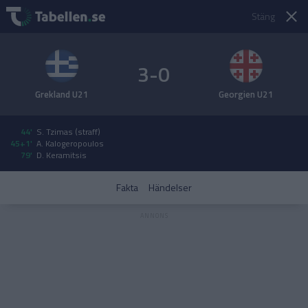
Stäng
3-0
Grekland U21
Georgien U21
44'
S. Tzimas (straff)
45+1'
A. Kalogeropoulos
79'
D. Keramitsis
Fakta
Händelser