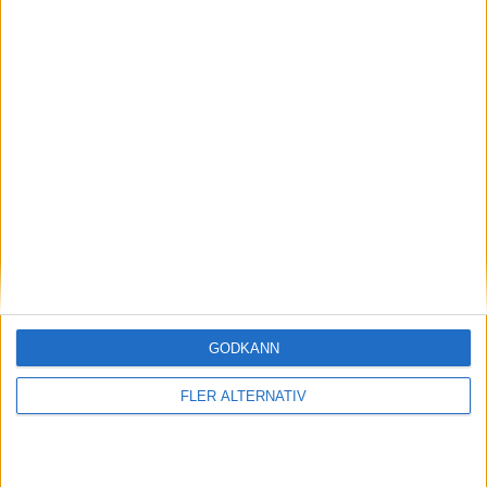
G. Katris
(ut.
A. Kalogeropoulos
)
58 min
A. Papakanellos
(ut.
S. Pnevmonidis
)
58 min
D. Keramitsis
(ut.
S. Kontouris
)
65 min
G. Koutsias
(ut.
S. Tzimas
)
65 min
L. Tsulukidze
(ut.
G. Gvasalia
)
72 min
J. Karseladze
(ut.
D. Lordkipanidze
)
72 min
L. Tsulukidze
GODKÄNN
(missad straff)
75 min
FLER ALTERNATIV
D. Keramitsis
(ass.
K. Goumas
)
79 min
A. Bregou
(ut.
K. Goumas
)
80 min