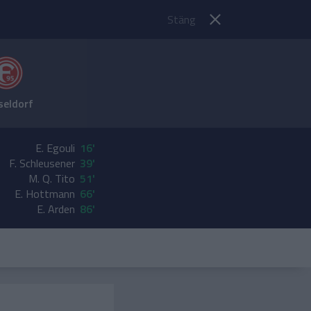
Stäng
seldorf
E. Egouli
16'
F. Schleusener
39'
M. Q. Tito
51'
E. Hottmann
66'
E. Arden
86'