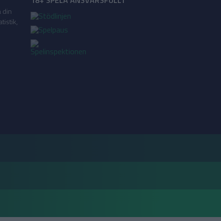
18+ SPELA ANSVARSFULLT
a din
tistik,