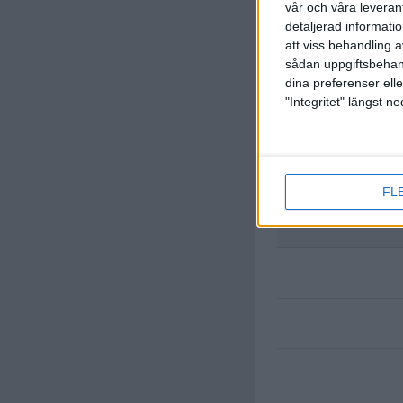
vår och våra leverant
detaljerad informati
att viss behandling 
sådan uppgiftsbehand
dina preferenser elle
"Integritet" längst 
FL