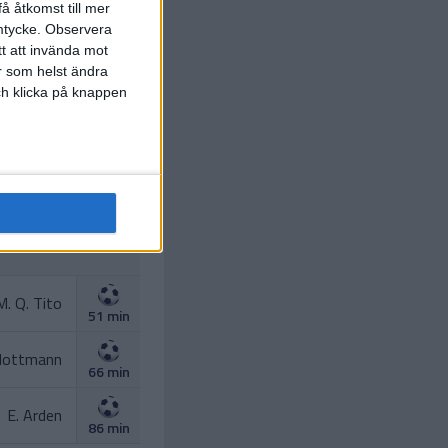
å åtkomst till mer
mtycke.
Observera
tt att invända mot
r som helst ändra
och klicka på knappen
E. Egouli
16 min
chleusener
39 min
M. Q. Tito
51 min
Hottmann
66 min
E. Arden
86 min