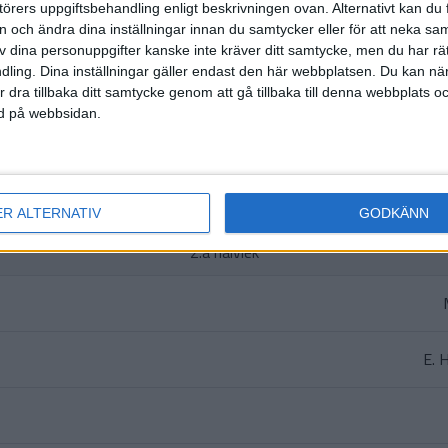
örers uppgiftsbehandling enligt beskrivningen ovan. Alternativt kan du f
on och ändra dina inställningar innan du samtycker eller för att neka sa
HÄNDELSER
av dina personuppgifter kanske inte kräver ditt samtycke, men du har rä
ling. Dina inställningar gäller endast den här webbplatsen. Du kan nä
1:a halvlek
r dra tillbaka ditt samtycke genom att gå tillbaka till denna webbplats 
ned på webbsidan.
F. S
ER ALTERNATIV
GODKÄNN
2:a halvlek
E. 