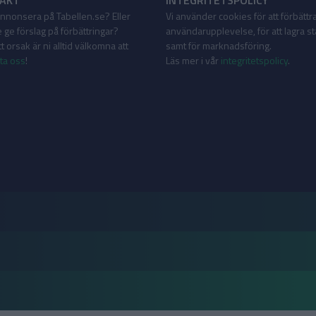
AKT
INTEGRITETSPOLICY
 annonsera på Tabellen.se? Eller
Vi använder cookies för att förbättr
 ge förslag på förbättringar?
användarupplevelse, för att lagra sta
 orsak är ni alltid välkomna att
samt för marknadsföring.
ta oss
!
Läs mer i vår
integritetspolicy
.