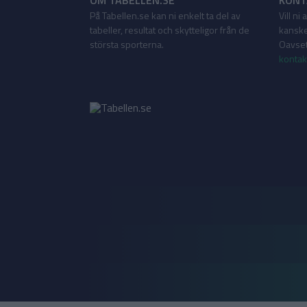
OM TABELLEN.SE
KONT
På Tabellen.se kan ni enkelt ta del av
Vill ni
tabeller, resultat och skytteligor från de
kanske
största sporterna.
Oavsett
kontak