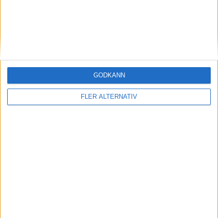
59 min
C. Y. Moustfa
61 min
J. Justvan
75 min
A. Grimaldi
GODKÄNN
82 min
K. El Haija
FLER ALTERNATIV
84 min