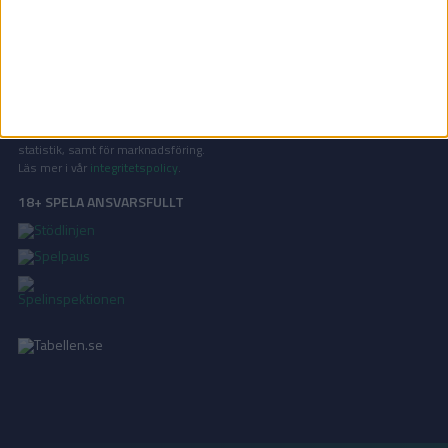
de största sporterna.
KONTAKT
Vill ni annonsera på Tabellen.se? Eller kanske ge förslag på förbättringar?
Oavsett orsak är ni alltid välkomna att
kontakta oss
!
INTEGRITETSPOLICY
Vi använder cookies för att förbättra din användarupplevelse, för att lagra
statistik, samt för marknadsföring.
Läs mer i vår
integritetspolicy
.
18+ SPELA ANSVARSFULLT