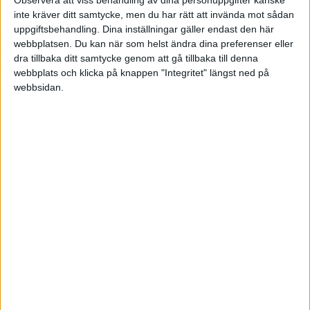
Observera att viss behandling av dina personuppgifter kanske
inte kräver ditt samtycke, men du har rätt att invända mot sådan
uppgiftsbehandling. Dina inställningar gäller endast den här
FAKTA
webbplatsen. Du kan när som helst ändra dina preferenser eller
dra tillbaka ditt samtycke genom att gå tillbaka till denna
webbplats och klicka på knappen "Integritet" längst ned på
Träningsmatcher
webbsidan.
Ons 8/7, kl 19:00
Matchstart