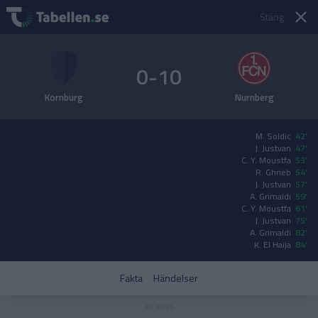
Stäng
0-10
Kornburg
Nurnberg
M. Soldic
42'
J. Justvan
47'
C. Y. Moustfa
53'
R. Ghrieb
54'
J. Justvan
57'
A. Grimaldi
59'
C. Y. Moustfa
61'
J. Justvan
75'
A. Grimaldi
82'
K. El Haija
84'
Fakta
Händelser