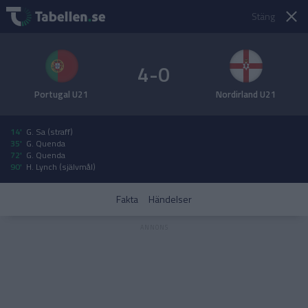
Stäng
4-0
Portugal U21
Nordirland U21
14'
G. Sa (straff)
35'
G. Quenda
72'
G. Quenda
90'
H. Lynch (självmål)
Fakta
Händelser