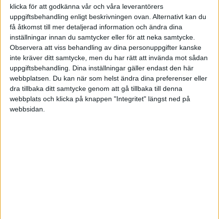
Träningslandskamper
klicka för att godkänna vår och våra leverantörers
uppgiftsbehandling enligt beskrivningen ovan. Alternativt kan du
få åtkomst till mer detaljerad information och ändra dina
Ons 3/6, kl 20:30
Matchstart
inställningar innan du samtycker eller för att neka samtycke.
Observera att viss behandling av dina personuppgifter kanske
inte kräver ditt samtycke, men du har rätt att invända mot sådan
uppgiftsbehandling. Dina inställningar gäller endast den här
webbplatsen. Du kan när som helst ändra dina preferenser eller
dra tillbaka ditt samtycke genom att gå tillbaka till denna
webbplats och klicka på knappen "Integritet" längst ned på
webbsidan.
HÄNDELSER
1:a halvlek