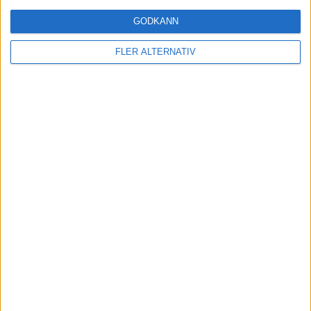
(ut.
M. Forbes
)
63 min
GODKÄNN
D. Sousa
(ut.
M. Fernandes
)
64 min
FLER ALTERNATIV
G. Quenda
72 min
T. Parente
(ut.
G. Quenda
)
75 min
B. McCann
(ut.
J. Russell
)
76 min
C. Burnside
(ut.
C. Barr
)
76 min
E. Felicissimo
(ut.
Tiago Gabriel
)
81 min
J. Carvalho
(ut.
D. Ferreira
)
81 min
H. Lynch
(självmål)
90 min