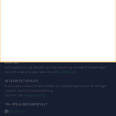
Träningslandskamper | Ons 3/6, kl 20:30
OM TABELLEN.SE
På Tabellen.se kan ni enkelt ta del av tabeller, resultat och skytteligor från
de största sporterna.
KONTAKT
Vill ni annonsera på Tabellen.se? Eller kanske ge förslag på förbättringar?
Oavsett orsak är ni alltid välkomna att
kontakta oss
!
INTEGRITETSPOLICY
Vi använder cookies för att förbättra din användarupplevelse, för att lagra
statistik, samt för marknadsföring.
Läs mer i vår
integritetspolicy
.
18+ SPELA ANSVARSFULLT