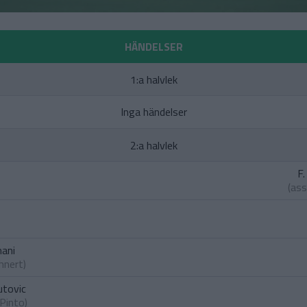
HÄNDELSER
1:a halvlek
Inga händelser
2:a halvlek
F.
(ass
ani
hnert
)
tovic
Pinto
)