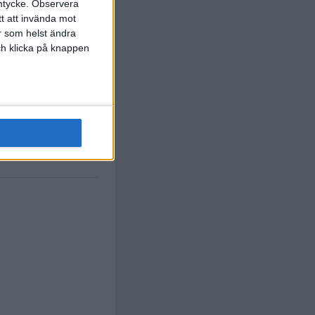
mtycke.
Observera
tt att invända mot
r som helst ändra
och klicka på knappen
H. Ahanor
artesaghi
)
90 min
S. Inacio
 Koleosho
)
90 min