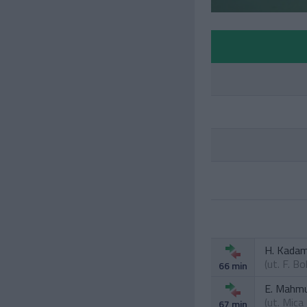
H. Kadam
(ut.
F. Bo
66 min
E. Mahmu
(ut.
Mica 
67 min