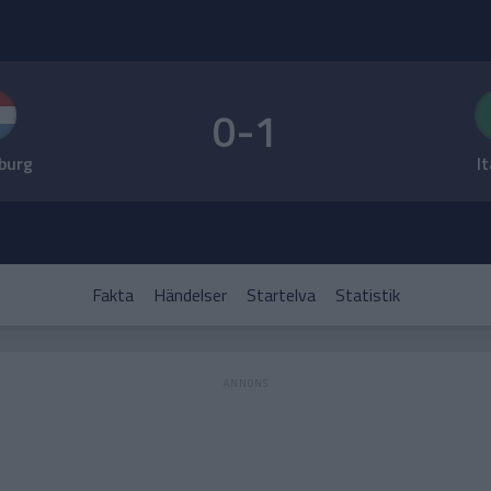
0-1
burg
It
Fakta
Händelser
Startelva
Statistik