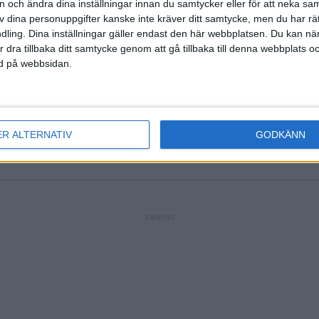
on och ändra dina inställningar innan du samtycker eller för att neka sa
lves
av dina personuppgifter kanske inte kräver ditt samtycke, men du har rä
lesen
)
ling. Dina inställningar gäller endast den här webbplatsen. Du kan nä
r dra tillbaka ditt samtycke genom att gå tillbaka till denna webbplats 
ned på webbsidan.
(ut.
D. B
(ut.
L.
ER ALTERNATIV
GODKÄNN
n