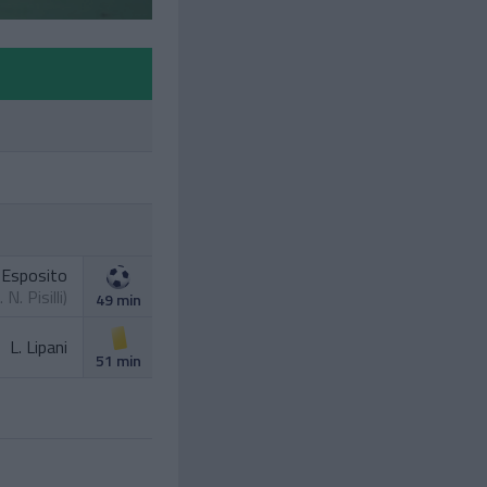
 Esposito
.
N. Pisilli
)
49 min
L. Lipani
51 min