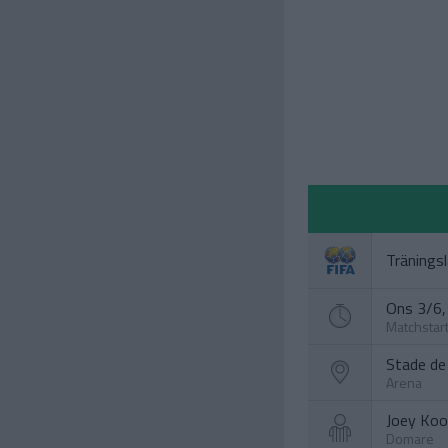
Tränings
Ons 3/6, 
Matchstar
Stade de
Arena
Joey Kooi
Domare