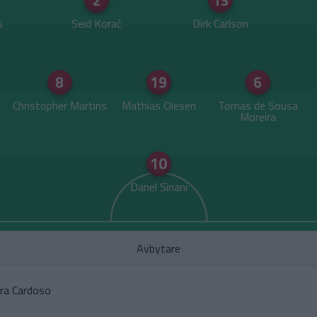
2
13
s
Seid Korać
Dirk Carlson
8
19
6
Christopher Martins
Mathias Olesen
Tomas de Sousa
Moreira
10
Danel Sinani
Avbytare
ira Cardoso