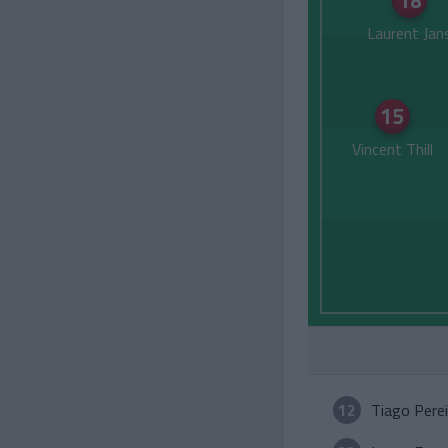
18
Laurent Jan
15
Vincent Thill
12
Tiago Pere