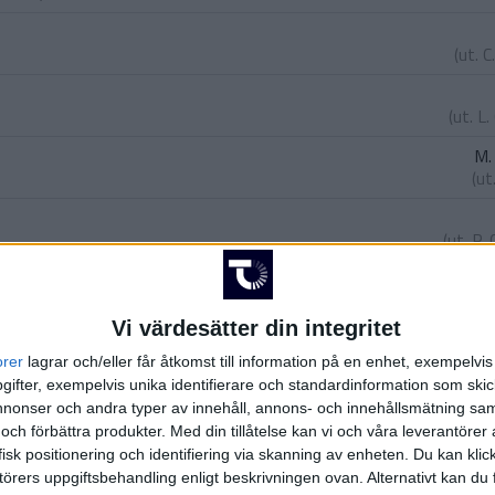
(ut.
C
(ut.
L.
M.
(ut
(ut.
P.
F
(ut.
F.
Vi värdesätter din integritet
ll
)
orer
lagrar och/eller får åtkomst till information på en enhet, exempelvi
ifter, exempelvis unika identifierare och standardinformation som skic
e
onser och andra typer av innehåll, annons- och innehållsmätning sam
 Sousa
)
 och förbättra produkter.
Med din tillåtelse kan vi och våra leverantöre
isk positionering och identifiering via skanning av enheten. Du kan klic
örers uppgiftsbehandling enligt beskrivningen ovan. Alternativt kan du f
nani
)