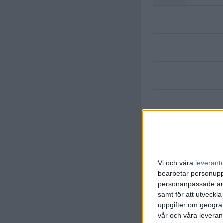
S. Thill
(ut.
V. Thi
Vi och våra
leverant
77 min
bearbetar personuppg
D. Duart
personanpassade ann
(ut.
T. de
86 min
samt för att utveckla
uppgifter om geograf
A. Curci
vår och våra leverant
(ut.
D. Si
86 min