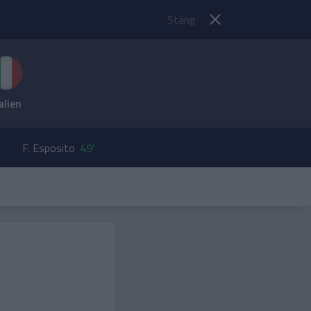
Stäng
alien
F. Esposito
49'