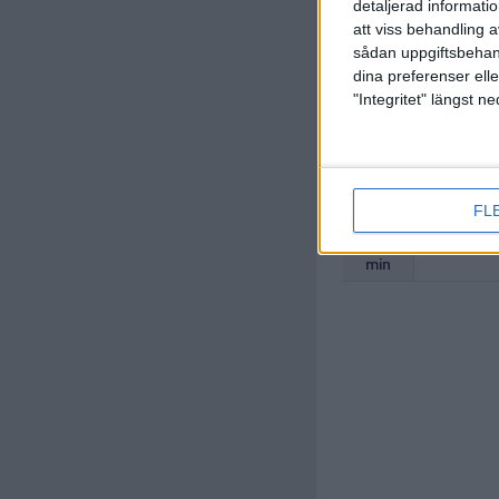
detaljerad informati
M. Gonca
att viss behandling 
(ut.
M. O
sådan uppgiftsbehand
86 min
dina preferenser elle
"Integritet" längst 
FL
D. Carlso
90+3
min