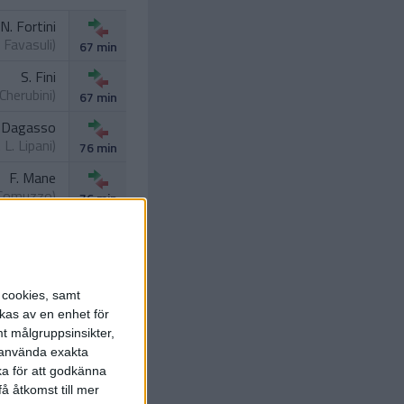
N. Fortini
. Favasuli
)
67 min
S. Fini
 Cherubini
)
67 min
 Dagasso
.
L. Lipani
)
76 min
F. Mane
 Comuzzo
)
76 min
. Camarda
 Esposito
)
76 min
s cookies, samt
kas av en enhet för
t målgruppsinsikter,
r använda exakta
ka för att godkänna
å åtkomst till mer