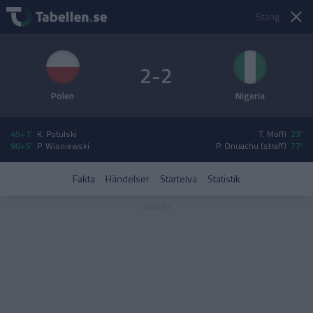
Stäng
2-2
Polen
Nigeria
45+1'
K. Potulski
T. Moffi
23'
90+5'
P. Wisniewski
P. Onuachu (straff)
77'
Fakta
Händelser
Startelva
Statistik