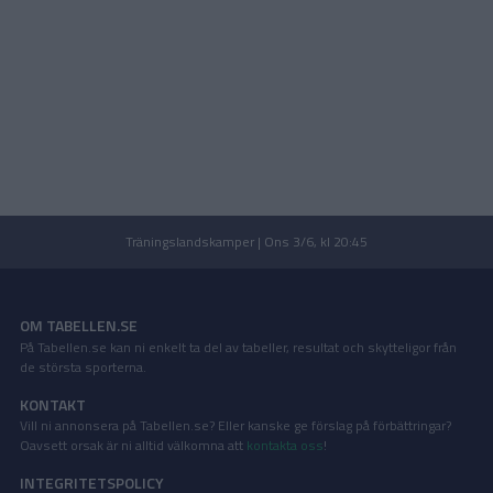
Träningslandskamper | Ons 3/6, kl 20:45
OM TABELLEN.SE
På Tabellen.se kan ni enkelt ta del av tabeller, resultat och skytteligor från
de största sporterna.
KONTAKT
Vill ni annonsera på Tabellen.se? Eller kanske ge förslag på förbättringar?
Oavsett orsak är ni alltid välkomna att
kontakta oss
!
INTEGRITETSPOLICY