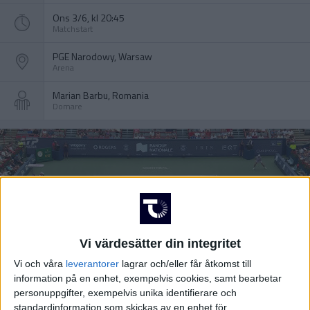
Ons 3/6, kl 20:45
Matchstart
PGE Narodowy, Warsaw
Arena
Marian Barbu, Romania
Domare
Vi värdesätter din integritet
Vi och våra
leverantorer
lagrar och/eller får åtkomst till
information på en enhet, exempelvis cookies, samt bearbetar
personuppgifter, exempelvis unika identifierare och
standardinformation som skickas av en enhet för