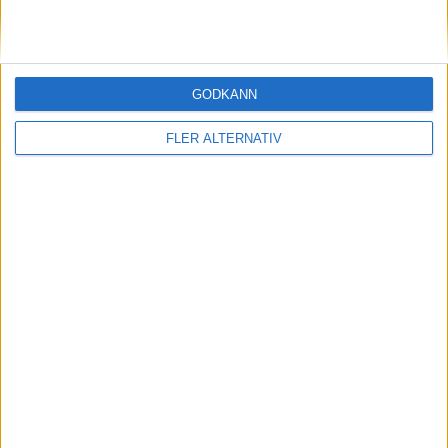
16
Jakub Piotrowski
Mittfältare
18
Filip Rózga
Mittfältare
GODKÄNN
19
Michał Skóraś
Mittfältare
24
Karol Czubak
Anfallare
FLER ALTERNATIV
13
Mateusz Żukowski
Anfallare
Tränare
T
Jan Urban
Tränare
NIGERIA
4-4-2
Plan
Lista
Startelva