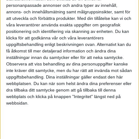
personanpassade annonser och andra typer av innehåll,
HÄNDELSER
annons- och innehållsmätning samt målgruppsinsikter, samt för
att utveckla och förbättra produkter.
Med din tillåtelse kan vi och
1:a halvlek
våra leverantörer använda exakta uppgifter om geografisk
positionering och identifiering via skanning av enheten. Du kan
klicka för att godkänna vår och våra leverantörers
B. Slisz
21 min
uppgiftsbehandling enligt beskrivningen ovan. Alternativt kan du
få åtkomst till mer detaljerad information och ändra dina
T. Moffi
(ass.
M. Simon
)
inställningar innan du samtycker eller för att neka samtycke.
23 min
Observera att viss behandling av dina personuppgifter kanske
K. Potulski
inte kräver ditt samtycke, men du har rätt att invända mot sådan
(ass.
N. Zalewski
)
45+1 min
uppgiftsbehandling. Dina inställningar gäller endast den här
webbplatsen. Du kan när som helst ändra dina preferenser eller
2:a halvlek
dra tillbaka ditt samtycke genom att gå tillbaka till denna
webbplats och klicka på knappen "Integritet" längst ned på
C. Bassey
(ut.
I. Ogbu
)
webbsidan.
46 min
P. Onuachu
(ut.
T. Moffi
)
46 min
R. Onyedika
(ut.
F. Onyeka
)
46 min