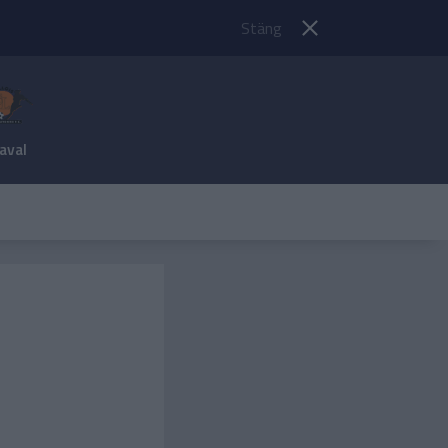
Stäng
aval