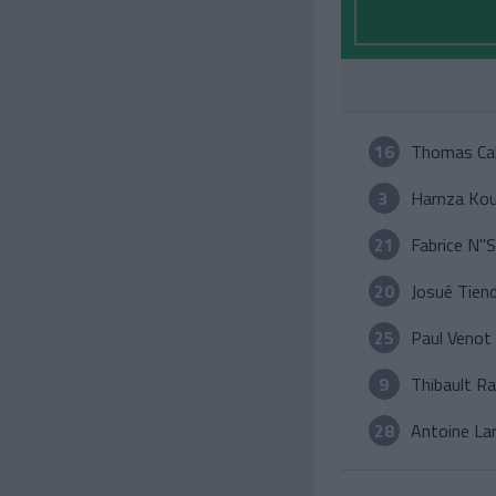
16
Thomas Cal
3
Hamza Kou
21
Fabrice N''
20
Josué Tien
25
Paul Venot
9
Thibault R
28
Antoine La