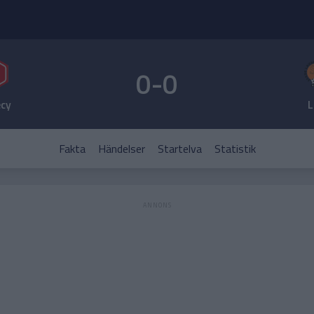
0-0
cy
L
Fakta
Händelser
Startelva
Statistik