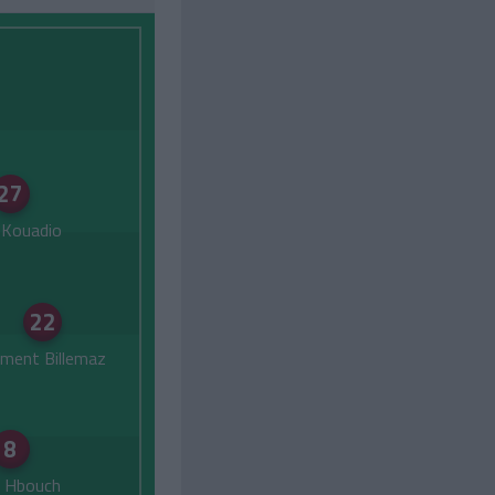
27
n Kouadio
22
ement Billemaz
8
l Hbouch