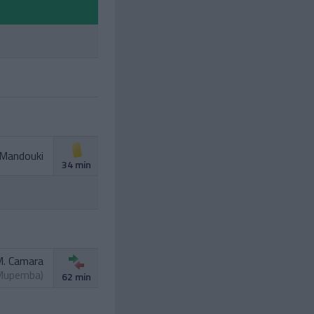
 Mandouki
34 min
. Camara
Mupemba
)
62 min