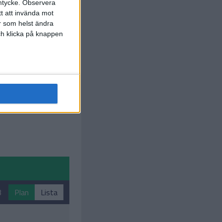
mtycke.
Observera
tt att invända mot
r som helst ändra
och klicka på knappen
3
Plan
Lista