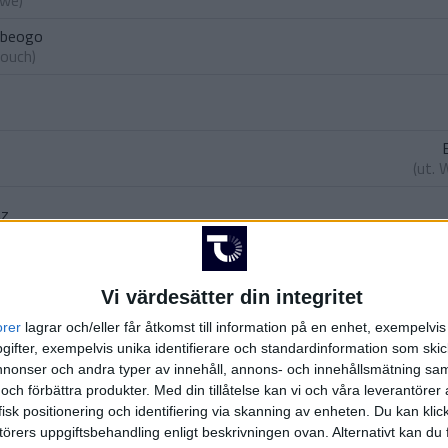
owe
)
rebeogo
bouch
)
(ut.
W
az
e
ure
)
Vi värdesätter din integritet
T.
orer
lagrar och/eller får åtkomst till information på en enhet, exempelvi
ifter, exempelvis unika identifierare och standardinformation som skic
onser och andra typer av innehåll, annons- och innehållsmätning sam
 och förbättra produkter.
Med din tillåtelse kan vi och våra leverantöre
(ut.
M. Tc
isk positionering och identifiering via skanning av enheten. Du kan klic
örers uppgiftsbehandling enligt beskrivningen ovan. Alternativt kan du f