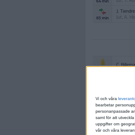
(ut.
T. R
64 min
J. Tiend
(ut.
A. H
65 min
C. Billem
81 min
A. Laros
(ut.
B. To
84 min
Vi och våra
leverant
bearbetar personuppg
personanpassade ann
samt för att utveckla
uppgifter om geograf
vår och våra leverant