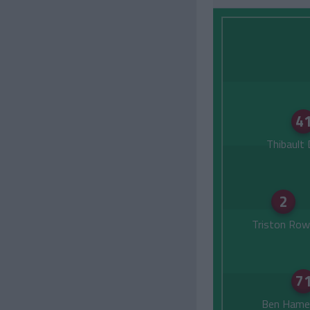
4
Thibault 
2
Triston Row
7
Ben Hame