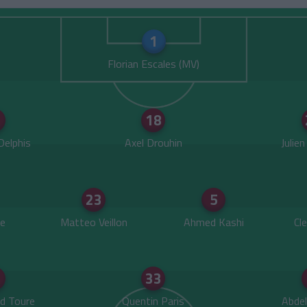
1
Florian Escales
1
18
Delphis
Axel Drouhin
Julie
23
5
e
Matteo Veillon
Ahmed Kashi
Cl
1
33
d Toure
Quentin Paris
Abde