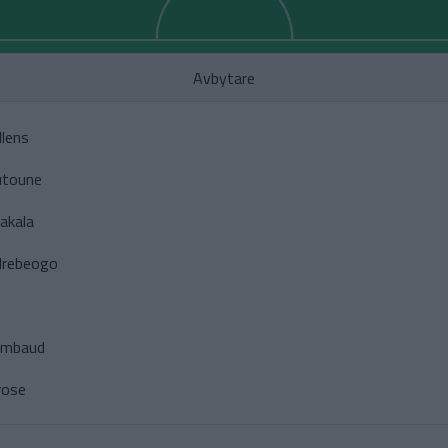
Avbytare
lens
toune
Sakala
drebeogo
ambaud
rose