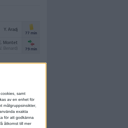
Y. Aradj
77 min
E. Montet
. Benard
)
79 min
 Pellenard
s cookies, samt
90 min
kas av en enhet för
t målgruppsinsikter,
W. Bianda
r använda exakta
90+2
hokounte
)
min
ka för att godkänna
å åtkomst till mer