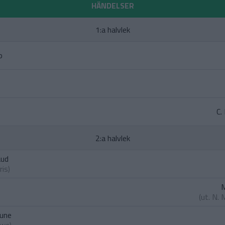
HÄNDELSER
1:a halvlek
o
C.
2:a halvlek
aud
ris
)
M
(ut.
N. 
une