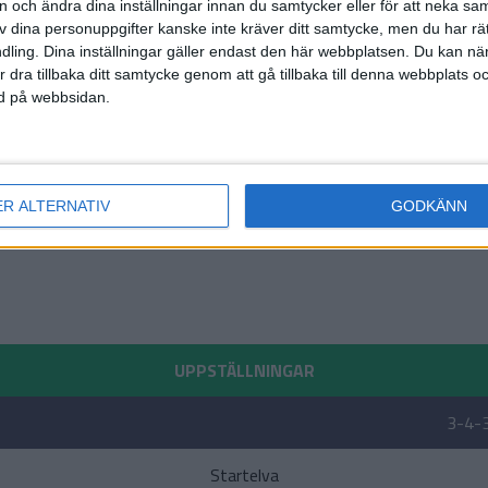
on och ändra dina inställningar innan du samtycker eller för att neka sa
av dina personuppgifter kanske inte kräver ditt samtycke, men du har rä
ling. Dina inställningar gäller endast den här webbplatsen. Du kan nä
r dra tillbaka ditt samtycke genom att gå tillbaka till denna webbplats 
ned på webbsidan.
ER ALTERNATIV
GODKÄNN
UPPSTÄLLNINGAR
3-4-
Startelva