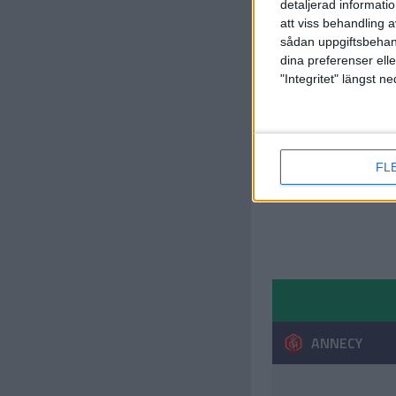
detaljerad informati
att viss behandling 
sådan uppgiftsbehand
dina preferenser elle
"Integritet" längst 
FL
ANNECY