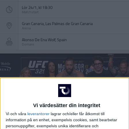
Lör 24/1, kl 18:30
Matchstart
Gran Canaria, Las Palmas de Gran Canaria
Arena
Alonso De Ena Wolf, Spain
Domare
Vi värdesätter din integritet
Vi och våra
leverantorer
lagrar och/eller får åtkomst till
information på en enhet, exempelvis cookies, samt bearbetar
personuppgifter, exempelvis unika identifierare och