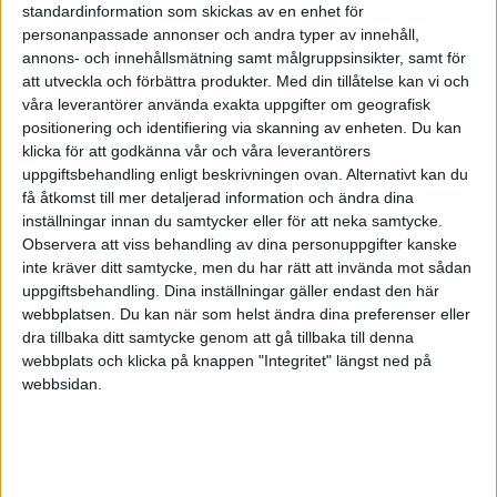
standardinformation som skickas av en enhet för
HÄNDELSER
personanpassade annonser och andra typer av innehåll,
annons- och innehållsmätning samt målgruppsinsikter, samt för
att utveckla och förbättra produkter.
1:a halvlek
Med din tillåtelse kan vi och
våra leverantörer använda exakta uppgifter om geografisk
positionering och identifiering via skanning av enheten. Du kan
D. Bri
klicka för att godkänna vår och våra leverantörers
10 min
uppgiftsbehandling enligt beskrivningen ovan. Alternativt kan du
A. Fuentes
få åtkomst till mer detaljerad information och ändra dina
(ass.
C. Carracedo
)
13 min
inställningar innan du samtycker eller för att neka samtycke.
A. Garcia
Observera att viss behandling av dina personuppgifter kanske
(ass.
Marvin
)
17 min
inte kräver ditt samtycke, men du har rätt att invända mot sådan
uppgiftsbehandling. Dina inställningar gäller endast den här
A. Fuentes
webbplatsen. Du kan när som helst ändra dina preferenser eller
23 min
dra tillbaka ditt samtycke genom att gå tillbaka till denna
I. Vilarrasa
webbplats och klicka på knappen "Integritet" längst ned på
29 min
webbsidan.
C. Carracedo
44 min
2:a halvlek