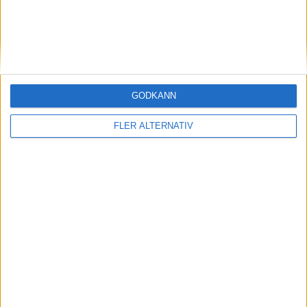
10
Jesé Rodríguez
Anfallare
39
Estanis Pedrola
Anfallare
18
Taisei Miyashiro
Anfallare
24
Pejiño
Anfallare
GODKÄNN
Tränare
FLER ALTERNATIV
T
Luis García Fernández
Tränare
CORDOBA
4-2-3-1
Plan
Lista
Startelva
1
Iker Álvarez