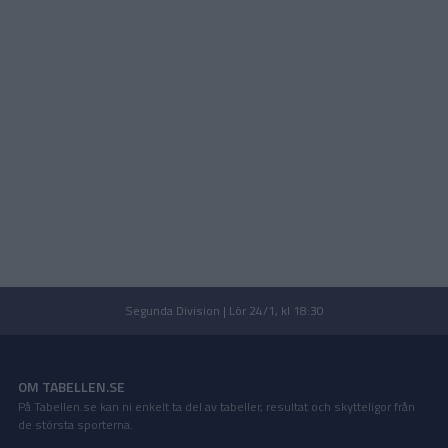
Segunda Division | Lör 24/1, kl 18:30
OM TABELLEN.SE
På Tabellen.se kan ni enkelt ta del av tabeller, resultat och skytteligor från
de största sporterna.