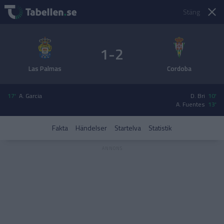
Stäng
1-2
Las Palmas
Cordoba
17'
A. Garcia
D. Bri
10'
A. Fuentes
13'
Fakta
Händelser
Startelva
Statistik