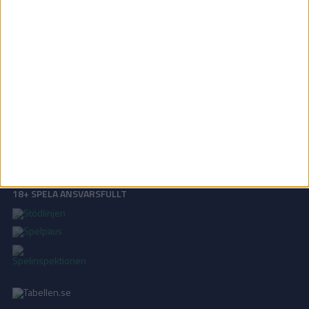
OM TABELLEN.SE
På Tabellen.se kan ni enkelt ta del av tabeller, resultat och skytteligor från
de största sporterna.
KONTAKT
Vill ni annonsera på Tabellen.se? Eller kanske ge förslag på förbättringar?
Oavsett orsak är ni alltid välkomna att
kontakta oss
!
INTEGRITETSPOLICY
Vi använder cookies för att förbättra din användarupplevelse, för att lagra
statistik, samt för marknadsföring.
Läs mer i vår
integritetspolicy
.
18+ SPELA ANSVARSFULLT