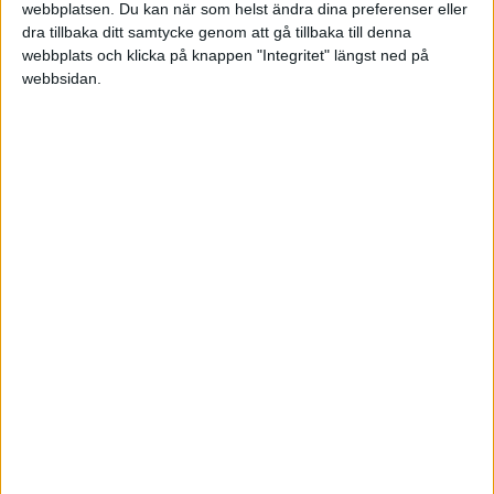
webbplatsen. Du kan när som helst ändra dina preferenser eller
dra tillbaka ditt samtycke genom att gå tillbaka till denna
Tor 11/6, kl 19:00
webbplats och klicka på knappen "Integritet" längst ned på
Matchstart
webbsidan.
HÄNDELSER
1:a halvlek