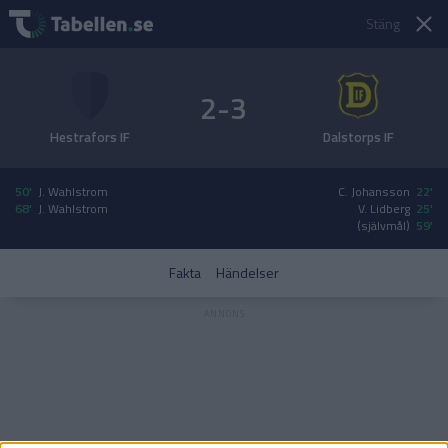
Stäng
2-3
Hestrafors IF
Dalstorps IF
50'
J. Wahlstrom
C. Johansson
22'
68'
J. Wahlstrom
V. Lidberg
25'
(självmål)
59'
Fakta
Händelser