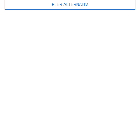
FLER ALTERNATIV
Division 2 Västra Götaland | Tor 11/6, kl 19:00