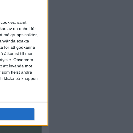
Andersson
s cookies, samt
3 min
kas av en enhet för
t målgruppsinsikter,
r använda exakta
ka för att godkänna
å åtkomst till mer
mtycke.
Observera
tt att invända mot
r som helst ändra
och klicka på knappen