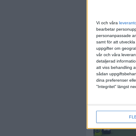
Vi och våra
leverant
bearbetar personuppg
personanpassade ann
samt för att utveckla
uppgifter om geograf
vår och våra leverant
detaljerad informati
att viss behandling 
sådan uppgiftsbehand
dina preferenser elle
"Integritet" längst 
FL