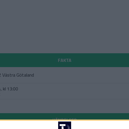
FAKTA
 2 Västra Götaland
, kl 13:00
t
HÄNDELSER