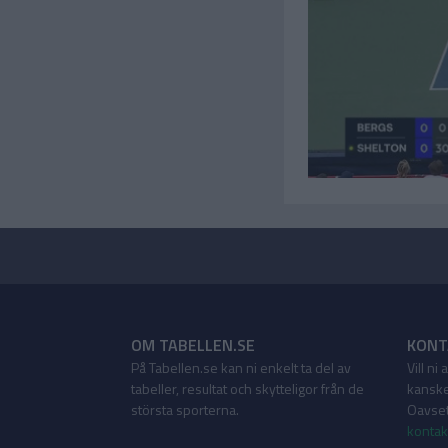
OM TABELLEN.SE
KONT
På Tabellen.se kan ni enkelt ta del av
Vill ni
tabeller, resultat och skytteligor från de
kanske
största sporterna.
Oavsett
kontak