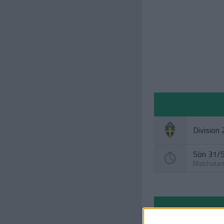
Division
Sön 31/5
Matchstar