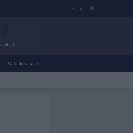
Stäng
ereds IF
O. Andersson
3'