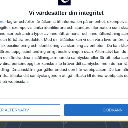
1:a halvlek
Vi värdesätter din integritet
O. 
orer
lagrar och/eller får åtkomst till information på en enhet, exempelvi
ifter, exempelvis unika identifierare och standardinformation som skic
2:a halvlek
onser och andra typer av innehåll, annons- och innehållsmätning sam
 och förbättra produkter.
Med din tillåtelse kan vi och våra leverantöre
isk positionering och identifiering via skanning av enheten. Du kan klic
Inga händelser
örers uppgiftsbehandling enligt beskrivningen ovan. Alternativt kan du f
on och ändra dina inställningar innan du samtycker eller för att neka sa
av dina personuppgifter kanske inte kräver ditt samtycke, men du har rä
ling. Dina inställningar gäller endast den här webbplatsen. Du kan nä
r dra tillbaka ditt samtycke genom att gå tillbaka till denna webbplats 
ned på webbsidan.
ER ALTERNATIV
GODKÄNN