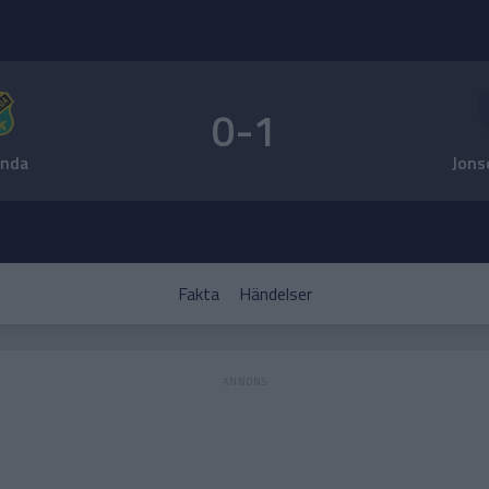
0-1
anda
Jons
Fakta
Händelser