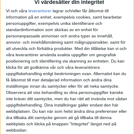
Vi värdesätter din integritet
Vi och våra
leverantorer
lagrar och/eller får åtkomst till
information på en enhet, exempelvis cookies, samt bearbetar
personuppgifter, exempelvis unika identifierare och
standardinformation som skickas av en enhet för
personanpassade annonser och andra typer av innehåll,
annons- och innehållsmätning samt målgruppsinsikter, samt för
att utveckla och förbättra produkter.
Med din tillåtelse kan vi och
våra leverantörer använda exakta uppgifter om geografisk
positionering och identifiering via skanning av enheten. Du kan
klicka för att godkänna vår och våra leverantörers
uppgiftsbehandling enligt beskrivningen ovan. Alternativt kan du
få åtkomst till mer detaljerad information och ändra dina
inställningar innan du samtycker eller för att neka samtycke.
Observera att viss behandling av dina personuppgifter kanske
inte kräver ditt samtycke, men du har rätt att invända mot sådan
uppgiftsbehandling. Dina inställningar gäller endast den här
webbplatsen. Du kan när som helst ändra dina preferenser eller
FAKTA
dra tillbaka ditt samtycke genom att gå tillbaka till denna
webbplats och klicka på knappen "Integritet" längst ned på
webbsidan.
Division 2 Västra Götaland