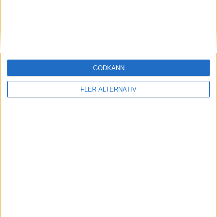
GODKÄNN
FLER ALTERNATIV
Division 2 Västra Götaland | Fre 29/5, kl 19:30
OM TABELLEN.SE
På Tabellen.se kan ni enkelt ta del av tabeller, resultat och skytteligor från
de största sporterna.