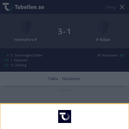
Stäng
3-1
Hestrafors IF
IF Böljan
9'
E. Gunnergard Ortan
M. Kocanovic
60'
24'
I. Tellander
47'
V. Lillskog
Fakta
Händelser