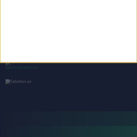
INTEGRITETSPOLICY
Vi använder cookies för att förbättra din användarupplevelse, för att lagra
statistik, samt för marknadsföring.
Läs mer i vår
integritetspolicy
.
18+ SPELA ANSVARSFULLT