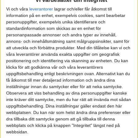
Vi och våra
leverantorer
lagrar och/eller får åtkomst till
information på en enhet, exempelvis cookies, samt bearbetar
personuppgifter, exempelvis unika identifierare och
standardinformation som skickas av en enhet för
personanpassade annonser och andra typer av innehåll,
annons- och innehållsmätning samt målgruppsinsikter, samt för
att utveckla och förbättra produkter.
Med din tillåtelse kan vi och
våra leverantörer använda exakta uppgifter om geografisk
positionering och identifiering via skanning av enheten. Du kan
klicka för att godkänna vår och våra leverantörers
uppgiftsbehandling enligt beskrivningen ovan. Alternativt kan du
få åtkomst till mer detaljerad information och ändra dina
inställningar innan du samtycker eller för att neka samtycke.
Observera att viss behandling av dina personuppgifter kanske
inte kräver ditt samtycke, men du har rätt att invända mot sådan
uppgiftsbehandling. Dina inställningar gäller endast den här
webbplatsen. Du kan när som helst ändra dina preferenser eller
dra tillbaka ditt samtycke genom att gå tillbaka till denna
FAKTA
webbplats och klicka på knappen "Integritet" längst ned på
webbsidan.
Division 2 Västra Götaland