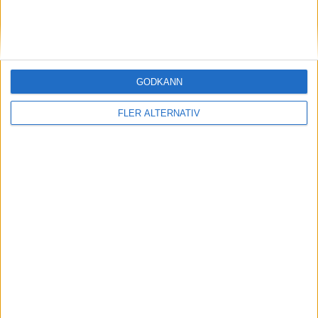
GODKÄNN
FLER ALTERNATIV
Division 2 Västra Götaland | Sön 24/5, kl 13:00
OM TABELLEN.SE
På Tabellen.se kan ni enkelt ta del av tabeller, resultat och skytteligor från
de största sporterna.
KONTAKT
Vill ni annonsera på Tabellen.se? Eller kanske ge förslag på förbättringar?
Oavsett orsak är ni alltid välkomna att
kontakta oss
!