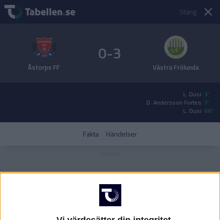
Stäng
0-3
Åstorps FF
Västra Frölunda
L. Dusi
3'
D. Andersson Fortes
7'
L. Dusi
66'
Fakta
Händelser
Vi värdesätter din integritet