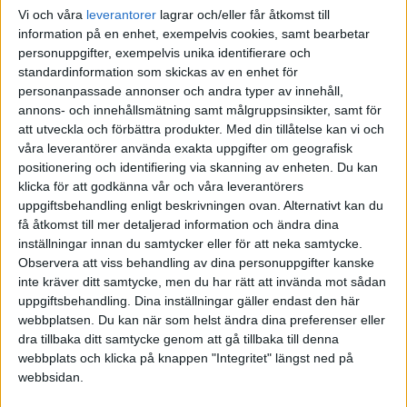
Vi och våra
leverantorer
lagrar och/eller får åtkomst till
information på en enhet, exempelvis cookies, samt bearbetar
personuppgifter, exempelvis unika identifierare och
standardinformation som skickas av en enhet för
personanpassade annonser och andra typer av innehåll,
annons- och innehållsmätning samt målgruppsinsikter, samt för
att utveckla och förbättra produkter.
Med din tillåtelse kan vi och
våra leverantörer använda exakta uppgifter om geografisk
positionering och identifiering via skanning av enheten. Du kan
klicka för att godkänna vår och våra leverantörers
uppgiftsbehandling enligt beskrivningen ovan. Alternativt kan du
få åtkomst till mer detaljerad information och ändra dina
inställningar innan du samtycker eller för att neka samtycke.
Observera att viss behandling av dina personuppgifter kanske
inte kräver ditt samtycke, men du har rätt att invända mot sådan
uppgiftsbehandling. Dina inställningar gäller endast den här
webbplatsen. Du kan när som helst ändra dina preferenser eller
FAKTA
dra tillbaka ditt samtycke genom att gå tillbaka till denna
webbplats och klicka på knappen "Integritet" längst ned på
Division 2 Västra Götaland
webbsidan.