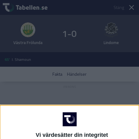
Stäng
1-0
Västra Frölunda
Lindome
65'
I. Shamoun
Fakta
Händelser
Vi värdesätter din integritet