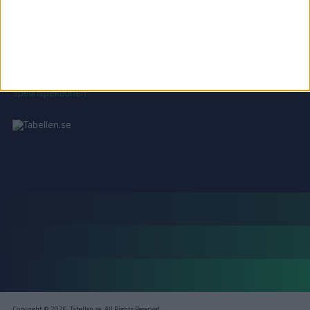
Läs mer i vår
integritetspolicy
.
18+ SPELA ANSVARSFULLT
Copyright © 2026, Tabellen.se. All Rights Reserved.