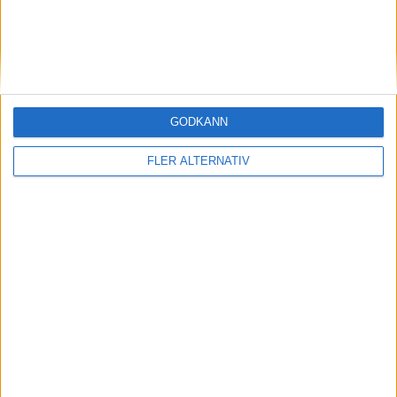
A. Nygaard
78 min
W. Berglund
85 min
A. Nygaard
88 min
GODKÄNN
A. Nygaard
90+2 min
FLER ALTERNATIV