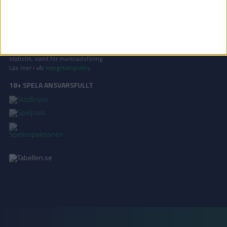
KONTAKT
Vill ni annonsera på Tabellen.se? Eller kanske ge förslag på förbättringar?
Oavsett orsak är ni alltid välkomna att
kontakta oss
!
INTEGRITETSPOLICY
Vi använder cookies för att förbättra din användarupplevelse, för att lagra
statistik, samt för marknadsföring.
Läs mer i vår
integritetspolicy
.
18+ SPELA ANSVARSFULLT