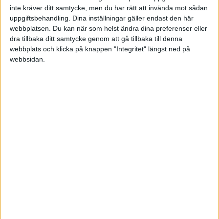
inte kräver ditt samtycke, men du har rätt att invända mot sådan
FAKTA
uppgiftsbehandling. Dina inställningar gäller endast den här
webbplatsen. Du kan när som helst ändra dina preferenser eller
Division 2 Västra Götaland
dra tillbaka ditt samtycke genom att gå tillbaka till denna
webbplats och klicka på knappen "Integritet" längst ned på
webbsidan.
Sön 28/9, kl 13:00
Matchstart