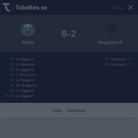
Stäng
8-2
Onsala
Bergdalens IK
36'
A. Nygaard
A. Thomsen
64'
38'
V. Hilvenius
A. Svensson
70'
45'
A. Nygaard
62'
J. Palmquist
78'
A. Nygaard
85'
W. Berglund
88'
A. Nygaard
90+2'
A. Nygaard
Fakta
Händelser