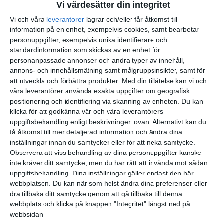
Vi värdesätter din integritet
Vi och våra
leverantorer
lagrar och/eller får åtkomst till
information på en enhet, exempelvis cookies, samt bearbetar
personuppgifter, exempelvis unika identifierare och
standardinformation som skickas av en enhet för
personanpassade annonser och andra typer av innehåll,
annons- och innehållsmätning samt målgruppsinsikter, samt för
att utveckla och förbättra produkter.
Med din tillåtelse kan vi och
våra leverantörer använda exakta uppgifter om geografisk
positionering och identifiering via skanning av enheten. Du kan
klicka för att godkänna vår och våra leverantörers
uppgiftsbehandling enligt beskrivningen ovan. Alternativt kan du
få åtkomst till mer detaljerad information och ändra dina
inställningar innan du samtycker eller för att neka samtycke.
Observera att viss behandling av dina personuppgifter kanske
inte kräver ditt samtycke, men du har rätt att invända mot sådan
uppgiftsbehandling. Dina inställningar gäller endast den här
webbplatsen. Du kan när som helst ändra dina preferenser eller
dra tillbaka ditt samtycke genom att gå tillbaka till denna
FAKTA
webbplats och klicka på knappen "Integritet" längst ned på
webbsidan.