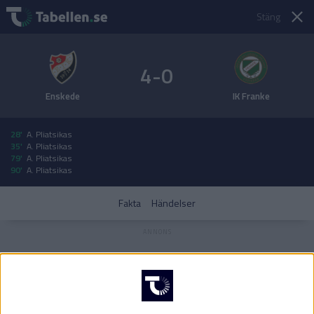
Stäng
4-0
Enskede
IK Franke
28'
A. Pliatsikas
35'
A. Pliatsikas
79'
A. Pliatsikas
90'
A. Pliatsikas
Fakta
Händelser