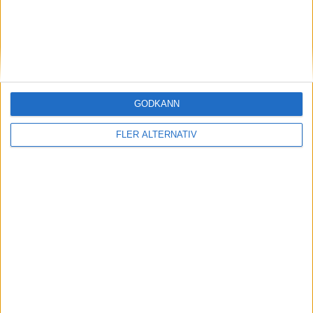
GODKÄNN
FLER ALTERNATIV
| Lör 13/6, kl 13:00
OM TABELLEN.SE
På Tabellen.se kan ni enkelt ta del av tabeller, resultat och skytteligor från
de största sporterna.